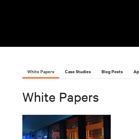
White Papers
Case Studies
Blog Posts
Ap
White Papers