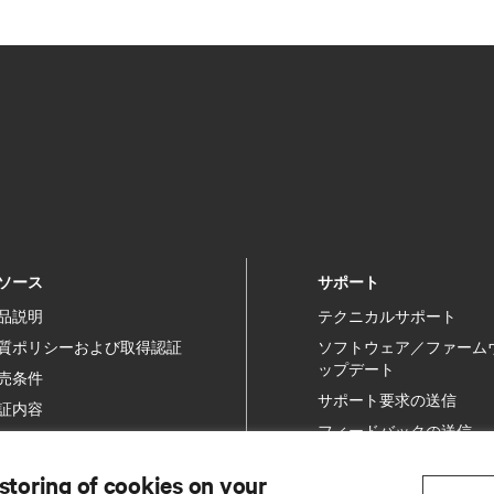
ソース
サポート
品説明
テクニカルサポート
質ポリシーおよび取得認証
ソフトウェア／ファーム
ップデート
売条件
サポート要求の送信
証内容
フィードバックの送信
許
問い合わせ先
イトマップ
 storing of cookies on your
製品登録