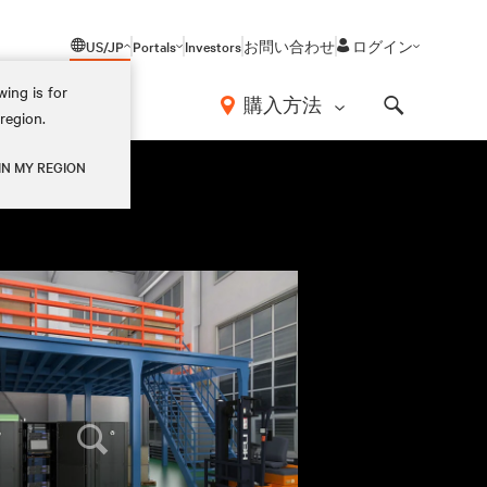
US/JP
Portals
Investors
お問い合わせ
ログイン
ing is for
報
購入方法
region.
Search
IN MY REGION