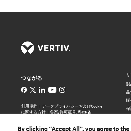
リ
つながる
製
Instagram
品
販
利用規約
データプライバシーおよびCookie
保
に関する方針
备案/许可证号: 粤ICP备
特
05080515号
アクセシビリティステートメン
ト
サ
By clicking “Accept All”, you agree to the
©
2026 Vertiv Group Corp. 無断複製・転載を禁