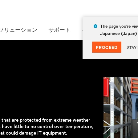
The page you're view
ソリューション
サポート
インサイト
会社情
Japanese (Japan)
PROCEED
STAY 
s that are protected from extreme weather
 have little to no control over temperature,
hat could damage IT equipment.