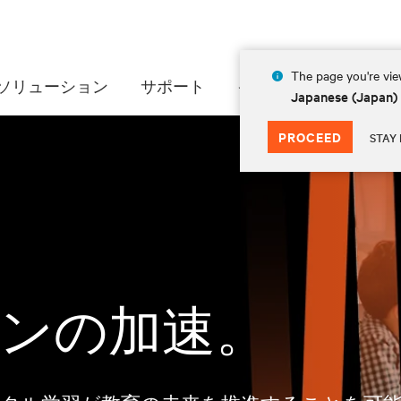
The page you're view
ソリューション
サポート
インサイト
会社情
Japanese (Japan)
PROCEED
STAY 
ンの加速。