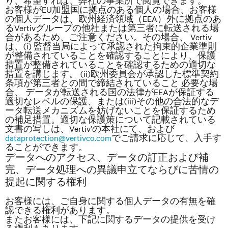
り、希望すれば、弊社の事業所で閲覧できます。
お客様がEU加盟国に拠点のある個人の場合、お客様
の個人データは、欧州経済領域（EEA）外に拠点のあ
るVertivグループの他社または第三者に転送される場
合があるため、ご注意ください。その場合、 Vertiv
は、
(i)
監督当局によって承認された拘束的企業準則
が整備されていることを確認することにより、保護
措置が整備されていることを確認するための適切な
措置を講じます。
(ii)
欧州委員会が承認した標準契約
条項が第三者との間で締結されていること 必要な場
合、 データが転送される国の法律が
EEA
が保証する
適切なレベルの保護、または
(iii)
その他の合法的なデ
ータ転送メカニズムを妨げないことを保証するため
の補足措置。
適切な保護策について記載されている
文書の写しは、Vertiv’の本社にて、および
dataprotection@vertivco.com
でご請求に応じて、入手す
ることができます。
データへのアクセス、データの訂正および補
完、データ処理への異議申立てならびに苦情の
提起に関する権利
お客様には、ご自身に関する個人データの有無を確
認できる権利があります。
またお客様には、下記に関するデータの提供を受け