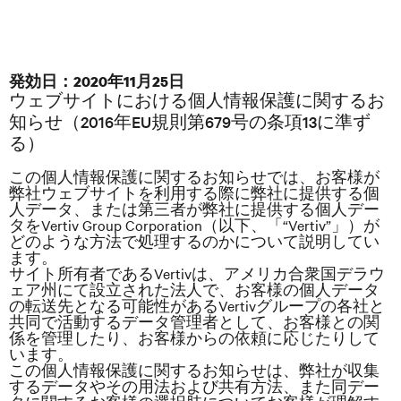
発効日：2020
年
11
月
25
日
ウェブサイトにおける個人情報保護に関するお
知らせ（2016年EU規則第679号の条項13に準ず
る）
この個人情報保護に関するお知らせでは、お客様が
弊社ウェブサイトを利用する際に弊社に提供する個
人データ、または第三者が弊社に提供する個人デー
タをVertiv Group Corporation（以下、「“Vertiv”」）が
どのような方法で処理するのかについて説明してい
ます。
サイト所有者であるVertivは、アメリカ合衆国デラウ
ェア州にて設立された法人で、お客様の個人データ
の転送先となる可能性があるVertivグループの各社と
共同で活動するデータ管理者として、お客様との関
係を管理したり、お客様からの依頼に応じたりして
います。
この個人情報保護に関するお知らせは、弊社が収集
するデータやその用法および共有方法、また同デー