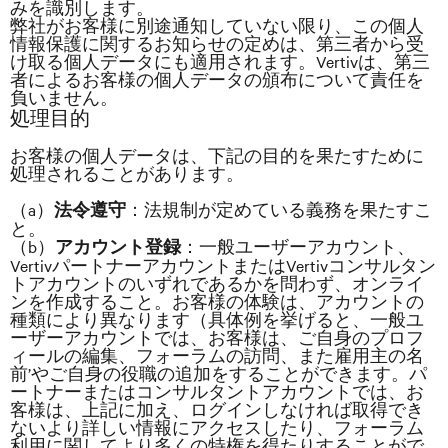
みを識別します。
弊社がお客様に別途通知していない限り、この個人
情報保護に関するお知らせの定めは、第三者から受
け取る個人データにも適用されます。Vertivは、第三
者によるお客様の個人データの頒布について責任を
負いません。
処理目的
お客様の個人データは、下記の目的を果たすために
処理されることがあります。
（a）
：法規制が定めている義務を果たすこ
法令遵守
と。
（b）
：一般ユーザーアカウント、
アカウント登録
VertivパートナーアカウントまたはVertivコンサルタン
トアカウントのいずれであるかを問わず、オンライ
ンを作成すること。お客様の体験は、アカウントの
種類により異なります（具体例を挙げると、一般ユ
ーザーアカウントでは、お客様は、ご自身のプロフ
ィールの編集、フォーラムの訪問、また雇用主の名
前’やご自身の役職の追加をすることができます。パ
ートナーまたはコンサルタントアカウントでは、お
客様は、上記に加え、ログインしなければ取得でき
ないより詳しい情報にアクセスしたり、フォーラム
利用に関してより多くの特権を得たりすることがで