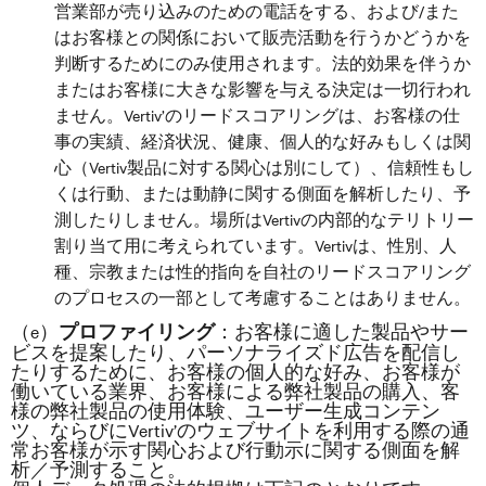
営業部が売り込みのための電話をする、および/また
はお客様との関係において販売活動を行うかどうかを
判断するためにのみ使用されます。法的効果を伴うか
またはお客様に大きな影響を与える決定は一切行われ
ません。Vertiv’のリードスコアリングは、お客様の仕
事の実績、経済状況、健康、個人的な好みもしくは関
心（Vertiv製品に対する関心は別にして）、信頼性もし
くは行動、または動静に関する側面を解析したり、予
測したりしません。場所はVertivの内部的なテリトリー
割り当て用に考えられています。Vertivは、性別、人
種、宗教または性的指向を自社のリードスコアリング
のプロセスの一部として考慮することはありません。
（e）
：お客様に適した製品やサー
プロファイリング
ビスを提案したり、パーソナライズド広告を配信し
たりするために、お客様の個人的な好み、お客様が
働いている業界、お客様による弊社製品の購入、客
様の弊社製品の使用体験、ユーザー生成コンテン
ツ、ならびにVertiv’のウェブサイトを利用する際の通
常お客様が示す関心および行動示に関する側面を解
析／予測すること。