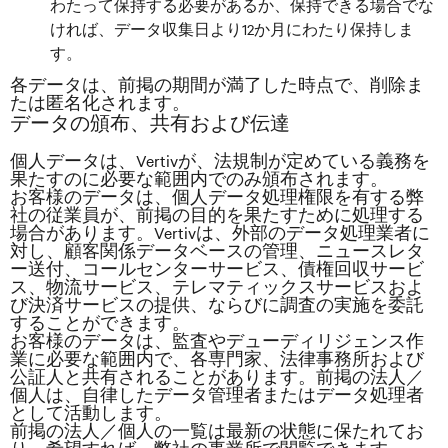
わたって保持する必要があるか、保持できる場合でな
ければ、データ収集日より12か月にわたり保持しま
す。
各データは、前掲の期間が満了した時点で、削除ま
たは匿名化されます。
データの頒布、共有および伝達
個人データは、Vertivが、法規制が定めている義務を
果たすのに必要な範囲内でのみ頒布されます。
お客様のデータは、個人データ処理権限を有する弊
社の従業員が、前掲の目的を果たすために処理する
場合があります。Vertivは、外部のデータ処理業者に
対し、顧客関係データベースの管理、ニュースレタ
ー送付、コールセンターサービス、債権回収サービ
ス、物流サービス、テレマティックスサービスおよ
び決済サービスの提供、ならびに調査の実施を委託
することができます。
お客様のデータは、監査やデューディリジェンス作
業に必要な範囲内で、各専門家、法律事務所および
公証人と共有されることがあります。前掲の法人／
個人は、自律したデータ管理者またはデータ処理者
として活動します。
前掲の法人／個人の一覧は最新の状態に保たれてお