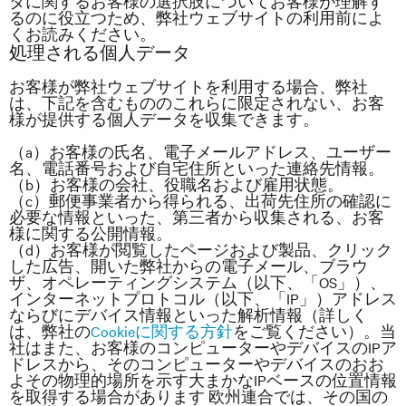
タに関するお客様の選択肢についてお客様が理解す
るのに役立つため、弊社ウェブサイトの利用前によ
くお読みください。
処理される個人データ
お客様が弊社ウェブサイトを利用する場合、弊社
は、下記を含むもののこれらに限定されない、お客
様が提供する個人データを収集できます。
（a）お客様の氏名、電子メールアドレス、ユーザー
名、電話番号および自宅住所といった連絡先情報。
（b）お客様の会社、役職名および雇用状態。
（c）郵便事業者から得られる、出荷先住所の確認に
必要な情報といった、第三者から収集される、お客
様に関する公開情報。
（d）お客様が閲覧したページおよび製品、クリック
した広告、開いた弊社からの電子メール、ブラウ
ザ、オペレーティングシステム（以下、「OS」）、
インターネットプロトコル（以下、「IP」）アドレス
ならびにデバイス情報といった解析情報（詳しく
は、弊社の
Cookieに関する方針
をご覧ください）。当
社はまた、お客様のコンピューターやデバイスのIPア
ドレスから、そのコンピューターやデバイスのおお
よその物理的場所を示す大まかなIPベースの位置情報
を取得する場合があります 欧州連合では、その国の