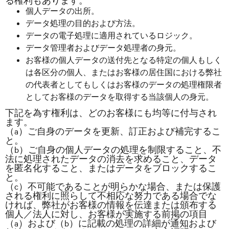
る権利もあります。
個人データの出所。
データ処理の目的および方法。
データの電子処理に適用されているロジック。
データ管理者およびデータ処理者の身元。
お客様の個人データの送付先となる特定の個人もしく
は各区分の個人、またはお客様の居住国における弊社
の代表者としてもしくはお客様のデータの処理権限者
としてお客様のデータを取得する当該個人の身元。
下記を為す権利は、どのお客様にも均等に付与され
ます。
（a）ご自身のデータを更新、訂正および補完するこ
と。
（b）ご自身の個人データの処理を制限すること、不
法に処理されたデータの消去を求めること、データ
を匿名化すること、またはデータをブロックするこ
と。
（c）不可能であることが明らかな場合、または保護
される権利に照らして不相応な努力である場合でな
ければ、弊社がお客様の情報を伝達または頒布する
個人／法人に対し、お客様が実施する前掲の項目
（a）および（b）に記載の処理の詳細が通知および