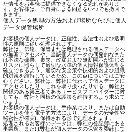
た情報をお客様に提供できなくなる恐れがありま
す。お客様は、ご自身による同意をいつでも撤回で
きます。
個人データ処理の方法および場所ならびに個人
データ保管場所
お客様の個人データは、正確性、合法性および透明
性の原則に従い処理されます。
弊社は、伝達、保管または処理される個人データへ
の無断アクセスや、当該個人データの偶発的なまた
は不法な破棄、喪失、改変および無断開示が生じる
リスクに照らして適切な水準の個人情報保護体制を
確立できるよう、適切な安全策や技術的および組織
的対策を維持しているため、この点についてはご安
心ください。弊社は、弊社に代わって個人データに
アクセスしたり、これを取り扱ったりする、弊社と
関係のある第三者であるサービスプロバイダーに対
しても、弊社と同様の保護策を維持するよう求めて
います。
お客様の個人データは、手作業により、または自動
ツールを使う電子的方法により、データの安全性や
秘密性が確実に保持される形で処理されます。
処理されるお客様のデータは、弊社の登記簿にある
事業所、または弊社が個人データの保管を委託して