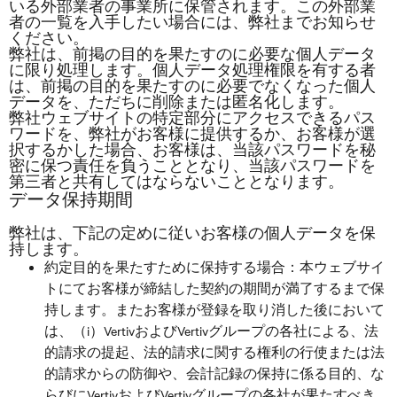
いる外部業者の事業所に保管されます。この外部業
者の一覧を入手したい場合には、弊社までお知らせ
ください。
弊社は、前掲の目的を果たすのに必要な個人データ
に限り処理します。個人データ処理権限を有する者
は、前掲の目的を果たすのに必要でなくなった個人
データを、ただちに削除または匿名化します。
弊社ウェブサイトの特定部分にアクセスできるパス
ワードを、弊社がお客様に提供するか、お客様が選
択するかした場合、お客様は、当該パスワードを秘
密に保つ責任を負うこととなり、当該パスワードを
第三者と共有してはならないこととなります。
データ保持期間
弊社は、下記の定めに従いお客様の個人データを保
持します。
約定目的を果たすために保持する場合：本ウェブサイ
トにてお客様が締結した契約の期間が満了するまで保
持します。またお客様が登録を取り消した後において
は、（i）VertivおよびVertivグループの各社による、法
的請求の提起、法的請求に関する権利の行使または法
的請求からの防御や、会計記録の保持に係る目的、な
らびにVertivおよびVertivグループの各社が果たすべき