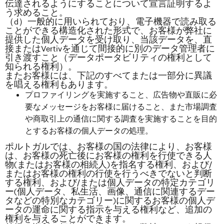
伝達されるようにすることについて宣言証明するよ
う求めること。
（d）一般的に用いられており、電子機器で読み取る
ことができる構造化された形式で、お客様が弊社に
提供した個人データを受け取り、当該データを、直
接またはVertivを通じて間接的に別のデータ管理者に
引き渡すこと（データポータビリティの権利として
知られる権利）。
またお客様には、下記のすべてまたは一部分に異議
を唱える権利もあります。
プロファイリングを実施すること、広告物や直販に必
要なメッセージをお客様に届けること、また市場調査
や商取引上の通信に関する調査を実施することを目的
とするお客様の個人データの処理。
ポルトガルでは、お客様の国の法律により、お客様
は、お客様の死亡後にお客様の権利を行使できる人
物(
またはお客様の相続人
)
を指名する権利、および
/
またはお客様の権利の行使を行うべきでないと判断
する権利、および
/
または個人データの特定カテゴリ
ー
(
個人データ、私生活、画像、通信に関連するデー
タなどの特別なカテゴリー
)
に関するお客様の個人デ
ータの運命に関する指示を与える権利など、追加の
権利を与えることができます。