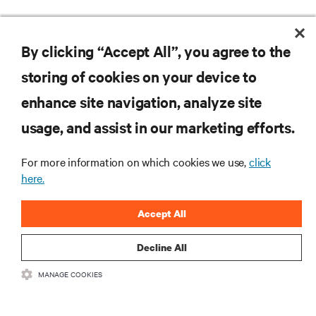
By clicking “Accept All”, you agree to the
storing of cookies on your device to
enhance site navigation, analyze site
Vertivの最新情報をお
usage, and assist in our marketing efforts.
届けします
For more information on which cookies we use,
click
here.
.新製品や業界動向に関する最新情
報をメールでお届けします。ぜひ
Accept All
ご登録ください。
Decline All
MANAGE COOKIES
登録する