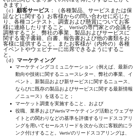
きます）。
（c）
：（各種製品、サービスまたは保
顧客サービス
証などに関する）お客様からの問い合わせに応じた
り、各種コンテスト、調査および懸賞についてお客
様に連絡したりすること、Vertivの専門家との会議を
調整すること、弊社の事業、製品およびサービスに
関する電子書籍、白書、報告書および他の書類をお
客様に提供すること、またお客様が（内外の）各種
イベントやウェビナーに出席できるようにするこ
と。
（d）
マーケティング
マーケティングコミュニケーション（例えば、最新の
動向や技術に関するニュースレター、弊社の事業、イ
ベント、新製品および新サービスに関するニュース、
ならびに既存の製品およびサービスに関する最新情報
／ニュース）を送ること；
マーケット調査を実施すること、および
役職、業界およびVertivマーケティング活動とウェブサ
イトとの関わりなどの基準を評価するリードスコアリ
ングを用いてセールスリードを次から次に客観的にラ
ンク付けすること。Vertiv’のリードスコアリングは、