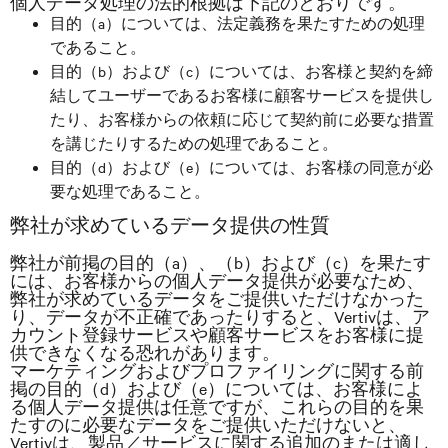
個人データ処理の法的根拠は下記のとおりです。
目的（a）については、法定義務を果たすための処理
であること。
目的（b）および（c）については、お客様と契約を締
結してユーザーであるお客様に顧客サービスを提供し
たり、お客様からの依頼に応じて契約前に必要な措置
を講じたりするための処理であること。
目的（d）および（e）については、お客様の同意が必
要な処理であること。
弊社が求めているデータ提供の性質
弊社が前掲の目的（a）、（b）および（c）を果たす
には、お客様からの個人データ提供が必要なため、
弊社が求めているデータをご提供いただけなかった
り、データが不正確であったりすると、Vertivは、ア
カウント登録サービスや顧客サービスをお客様に提
供できなくなる恐れがあります。
マーケティングおよびプロファイリングに関する前
掲の目的（d）および（e）については、お客様によ
る個人データ提供は任意ですが、これらの目的を果
たすのに必要なデータをご提供いただけないと、
Vertivは、製品／サービスに関する追加のまたは適し