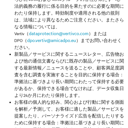
法的義務の履行に係る目的を果たすのに必要な期間に
わたり保持します。時効制度や適用される他の規則
は、法域により異なるためご注意ください。またさら
なる情報については、
dataprotection@vertivco.com
Vertiv（
）または
dpo.vertiv@amicadpo.eu
DPO（
）までお問い合わせく
ださい。
新製品／サービスに関するニュースレター、広告物お
よび他の通信文書ならびに既存の製品／サービスに関
する最新情報／ニュースを送ることや、顧客満足度調
査を含む調査を実施することを目的に保持する場合：
準拠法に基づきより長い期間にわたって保持する必要
があるか、保持できる場合でなければ、データ収集日
より24か月にわたり保持します。
お客様の個人的な好み、関心および行動に関する側面
を解析／予測して、お客様に適した製品／サービスを
提案したり、パーソナライズド広告を配信したりする
ために保持する場合：準拠法に基づきより長い期間に