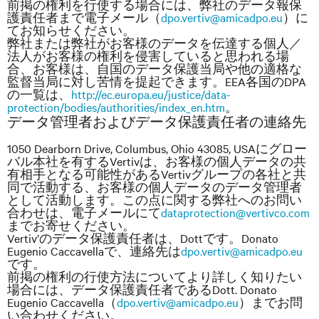
前掲の権利を行使する場合には、弊社のデータ報保
護責任者まで電子メール（
dpo.vertiv@amicadpo.eu
）に
てお知らせください。
弊社または弊社がお客様のデータを伝達する個人／
法人がお客様の権利を侵害していると思われる場
合、お客様は、自国のデータ保護当局や他の適格な
監督当局に対し苦情を提起できます。EEA
各国の
DPA
の一覧は、
http://ec.europa.eu/justice/data-
protection/bodies/authorities/index_en.htm
。
データ管理者およびデータ保護責任者の連絡先
1050 Dearborn Drive, Columbus, Ohio 43085, USAにグロー
バル本社を有するVertivは、お客様の個人データの共
有相手となる可能性があるVertivグループの各社と共
同で活動する、お客様の個人データのデータ管理者
として活動します。この点に関する弊社へのお問い
合わせは、電子メールにて
dataprotection@vertivco.com
までお寄せください。
Vertiv’のデータ保護責任者は、Dottです。Donato
Eugenio Caccavellaで、連絡先は
dpo.vertiv@amicadpo.eu
です。
前掲の権利の行使方法についてより詳しく知りたい
場合には、データ保護責任者であるDott. Donato
Eugenio Caccavella（
dpo.vertiv@amicadpo.eu
）までお問
い合わせください。