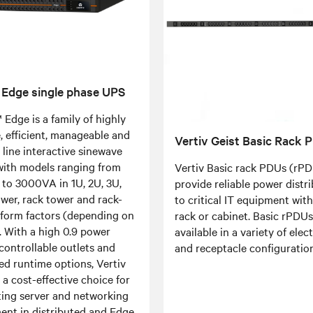
 Edge single phase UPS
 Edge is a family of highly
e, efficient, manageable and
Vertiv Geist Basic Rack 
e line interactive sinewave
with models ranging from
Vertiv Basic rack PDUs (rP
to 3000VA in 1U, 2U, 3U,
provide reliable power distr
wer, rack tower and rack-
to critical IT equipment with
form factors (depending on
rack or cabinet. Basic rPDUs
. With a high 0.9 power
available in a variety of elect
 controllable outlets and
and receptacle configuration
ed runtime options, Vertiv
 a cost-effective choice for
ting server and networking
ent in distributed and Edge