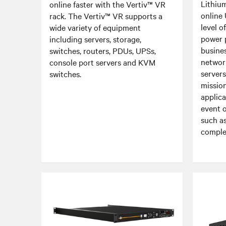
Lithiu
online faster with the Vertiv™ VR
online
rack. The Vertiv™ VR supports a
level o
wide variety of equipment
power p
including servers, storage,
busine
switches, routers, PDUs, UPSs,
networ
console port servers and KVM
servers
switches.
mission
applica
event o
such a
complet