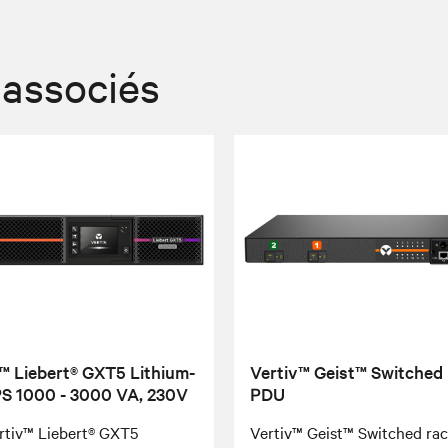
 associés
™ Liebert® GXT5 Lithium-
Vertiv™ Geist™ Switched
PS 1000 - 3000 VA, 230V
PDU
rtiv™ Liebert® GXT5
Vertiv™ Geist™ Switched ra