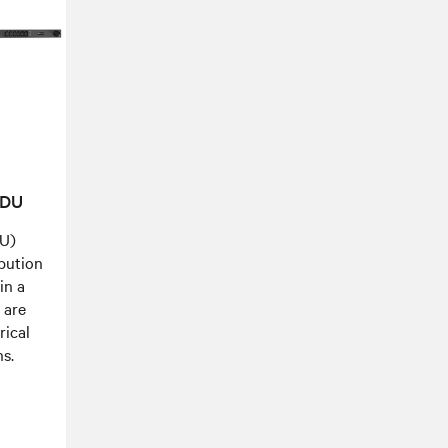
PDU
DU)
ibution
in a
 are
rical
s.