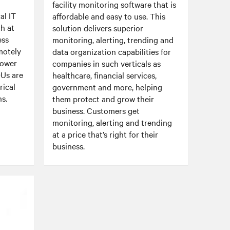
facility monitoring software that is
al IT
affordable and easy to use. This
h at
solution delivers superior
ess
monitoring, alerting, trending and
motely
data organization capabilities for
power
companies in such verticals as
DUs are
healthcare, financial services,
rical
government and more, helping
s.
them protect and grow their
business. Customers get
monitoring, alerting and trending
at a price that’s right for their
business.