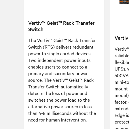
Vertiv™ Geist™ Rack Transfer
Switch
Vertiv
The Vertiv™ Geist™ Rack Transfer
Switch (RTS) delivers redundant
Vertiv™
power to single corded devices.
reliabl
Two independent power inputs
flexibl
enables users to connect to a
UPSs, 
primary and secondary power
500VA 
source. The Vertiv™ Geist™ Rack
mini-to
Transfer Switch automatically
mount 
detects the loss of power and
model)
switches the power load to the
factor,
alternative power source in less
extend
than 4-8 milliseconds without the
Edge is
need for human intervention.
protec
equipm