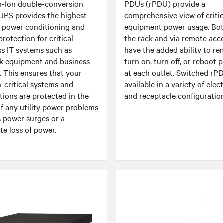
m-Ion double-conversion
PDUs (rPDU) provide a
 UPS provides the highest
comprehensive view of critic
f power conditioning and
equipment power usage. Bot
rotection for critical
the rack and via remote acc
ss IT systems such as
have the added ability to re
k equipment and business
turn on, turn off, or reboot 
. This ensures that your
at each outlet. Switched rP
-critical systems and
available in a variety of elect
tions are protected in the
and receptacle configuration
f any utility power problems
s power surges or a
e loss of power.