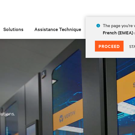
The page you're v
Solutions
Assistance Technique
Insights
À prop
French (EMEA)
PROCEED
ST
utions.