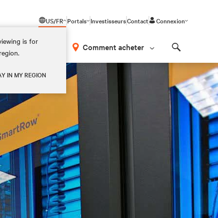
US/FR
Portals
Investisseurs
Contact
Connexion
iewing is for
os
Comment acheter
region.
Search
AY IN MY REGION