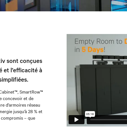
tiv sont conçues
 et l’efficacité à
implifiées.
rtCabinet™, SmartRow™
 concevoir et de
ure d’armoires réseau
ergie jusqu’à 28 % et
ou compromis – que