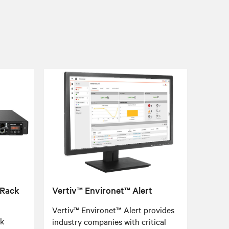
 Rack
Vertiv™ Environet™ Alert
Vertiv™ Environet™ Alert provides
ck
industry companies with critical