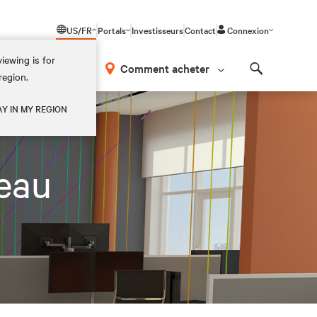
US/FR
Portals
Investisseurs
Contact
Connexion
iewing is for
os
Comment acheter
region.
Search
AY IN MY REGION
eau