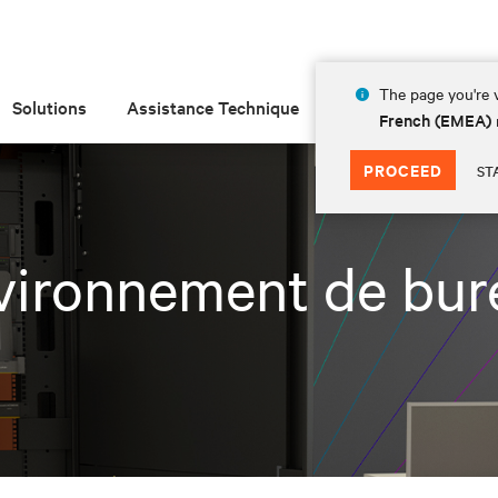
The page you're v
Solutions
Assistance Technique
Insights
À prop
French (EMEA)
PROCEED
ST
vironnement de bur