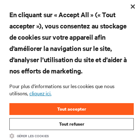
En cliquant sur « Accept All » (« Tout
accepter »), vous consentez au stockage
Abonnez-vous pour connaître les dernières
de cookies sur votre appareil afin
tendances technologiques
d’améliorer la navigation sur le site,
Recevez régulièrement l’actualité sur les sujets les
plus importants du secteur, ainsi que les dernières
d’analyser l’utilisation du site et d’aider à
interventions et avis de nos experts sur la gestion,
nos efforts de marketing.
l’alimentation et le refroidissement des data centers
et des infrastructures informatiques critiques.
Pour plus d’informations sur les cookies que nous
S’INSCRIRE MAINTENANT
utilisons,
cliquez ici.
Tout accepter
Tout refuser
GÉRER LES COOKIES