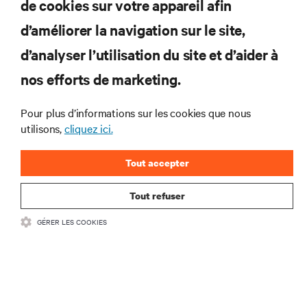
Abonnez-vous pour connaître les dernières
de cookies sur votre appareil afin
tendances technologiques
d’améliorer la navigation sur le site,
Recevez régulièrement l’actualité sur les sujets les
plus importants du secteur, ainsi que les dernières
d’analyser l’utilisation du site et d’aider à
interventions et avis de nos experts sur la gestion,
nos efforts de marketing.
l’alimentation et le refroidissement des data centers
et des infrastructures informatiques critiques.
Pour plus d’informations sur les cookies que nous
S’INSCRIRE MAINTENANT
utilisons,
cliquez ici.
Tout accepter
Tout refuser
GÉRER LES COOKIES
RESSOURCES
SUPPORT