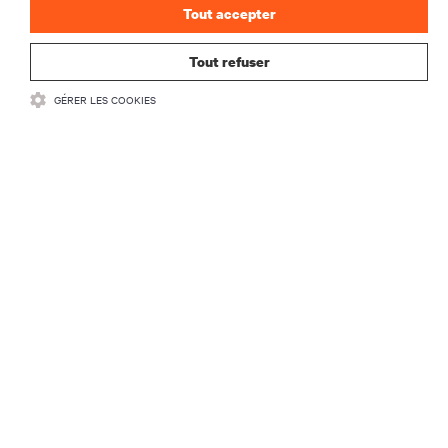
Tout accepter
Tout refuser
GÉRER LES COOKIES
RESSOURCES
SUPPORT
SOCIÉTÉ
CONTACTEZ-NOUS
Insta