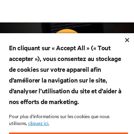
En cliquant sur « Accept All » (« Tout
accepter »), vous consentez au stockage
Abonnez-vous pour connaître les dernières
de cookies sur votre appareil afin
tendances technologiques
d’améliorer la navigation sur le site,
Recevez régulièrement l’actualité sur les sujets les
plus importants du secteur, ainsi que les dernières
d’analyser l’utilisation du site et d’aider à
interventions et avis de nos experts sur la gestion,
nos efforts de marketing.
l’alimentation et le refroidissement des data centers
et des infrastructures informatiques critiques.
Pour plus d’informations sur les cookies que nous
S’INSCRIRE MAINTENANT
utilisons,
cliquez ici.