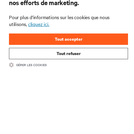
nos efforts de marketing.
l’alimentation et le refroidissement des data centers
et des infrastructures informatiques critiques.
Pour plus d’informations sur les cookies que nous
S’INSCRIRE MAINTENANT
utilisons,
cliquez ici.
Tout accepter
Tout refuser
GÉRER LES COOKIES
RESSOURCES
SUPPORT
SOCIÉTÉ