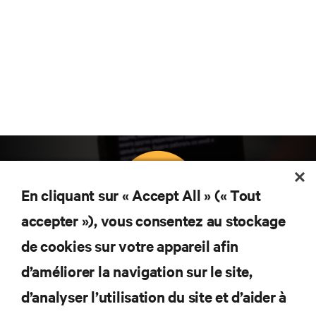
En cliquant sur « Accept All » (« Tout
accepter »), vous consentez au stockage
Abonnez-vous pour connaître les dernières
de cookies sur votre appareil afin
tendances technologiques
d’améliorer la navigation sur le site,
Recevez régulièrement l’actualité sur les sujets les
plus importants du secteur, ainsi que les dernières
d’analyser l’utilisation du site et d’aider à
interventions et avis de nos experts sur la gestion,