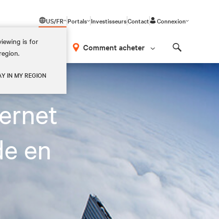
US/FR
Portals
Investisseurs
Contact
Connexion
iewing is for
os
Comment acheter
region.
Search
AY IN MY REGION
ternet
de en