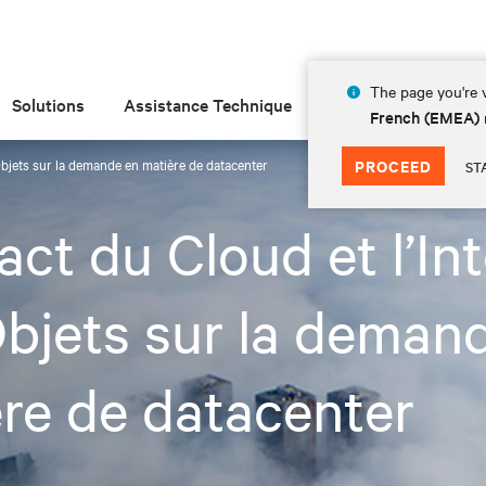
The page you're v
Solutions
Assistance Technique
Insights
À prop
French (EMEA)
 Objets sur la demande en matière de datacenter
PROCEED
ST
act du Cloud et l’In
bjets sur la deman
re de datacenter