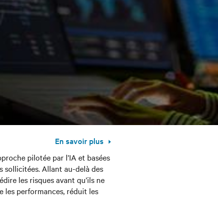
En savoir plus
proche pilotée par l’IA et basées
sollicitées. Allant au-delà des
édire les risques avant qu’ils ne
 les performances, réduit les