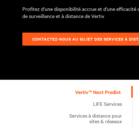
Profitez d’une disponibilité accrue et d’une efficacité
de surveillance et à distance de Vertiv
CONTACTEZ-NOUS AU SUJET DES SERVICES À DIS
Surveillance
Maximisez
Vertiv™ Next Predict
continue,
la
analyse
fiabilité
LIFE Services
experte
et
Services à distance pour
et
optimisez
sites & réseaux
réponse
l’utilisation
proactive
des