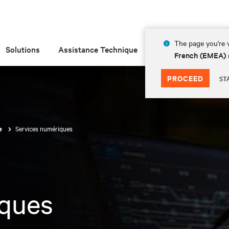
The page you're v
Solutions
Assistance Technique
Insights
À prop
French (EMEA)
PROCEED
ST
Services numériques
ie
iques