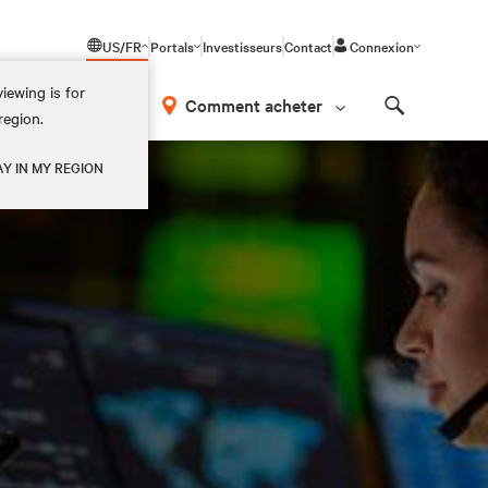
US/FR
Portals
Investisseurs
Contact
Connexion
iewing is for
os
Comment acheter
region.
Search
AY IN MY REGION