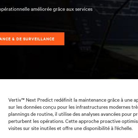
 opérationnelle améliorée grâce aux services
TANCE & DE SURVEILLANCE
Vertiv™ Next Predict redéfinit la maintenance grâce à une ap
sur les données conçu pour les infrastructures modernes très 
plannings de routine, il utilise des analyses avancées pour pr
perturbent les opérations. Cette approche proactive optimise
visites sur site inutiles et offre une disponibilité à l’échelle.