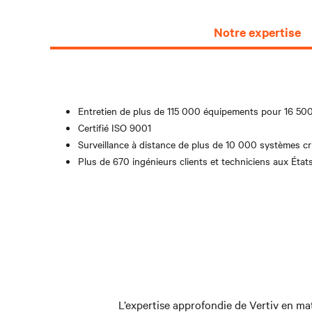
actifs
En
au
savoir
Notre expertise
coût
plus
le
plus
bas
possible
Entretien de plus de 115 000 équipements pour 16 500 
en
Certifié ISO 9001
disposant
Surveillance à distance de plus de 10 000 systèmes cri
d’une
petite
Plus de 670 ingénieurs clients et techniciens aux État
équipe
d’experts
en
équipements
dotés
de
fonctionnalités
de
L’expertise approfondie de Vertiv en mat
contrôle