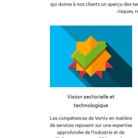
qui donne à nos clients un aperçu des te
et
risques, r
de
surveillance
à
distance,
qui
complètent
et
soutiennent
vos
ressources
généralistes
sur
le
Vision sectorielle et
terrain.
technologique
En
Les compétences de Vertiv en matière
savoir
de services reposent sur une expertise
plus
approfondie de l’industrie et de