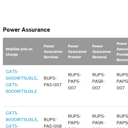
Power Assurance
Power
Power
Power
Power
Modèles pris en
Assur
Assurance
Assurance
Assurance
charge
Premie
Services
Premier
Renewal
Renew
GXT5-
RUPS-
RUPS-
RUPS
5000IRT5UXLE
,
RUPS-
PAP5-
PA5R-
PAP5
GXT5-
PA5-007
007
007
007
6000IRT5UXLE
GXT5-
RUPS-
RUPS-
RUPS
8000IRT5UXLE
,
RUPS-
PAP5-
PA5R-
PAP5
GXT5-
PA5-008