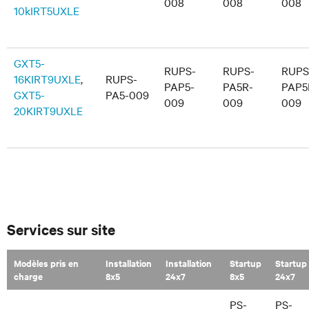
008
008
008
10kIRT5UXLE
GXT5-
RUPS-
RUPS-
RUPS
16KIRT9UXLE
,
RUPS-
PAP5-
PA5R-
PAP5
GXT5-
PA5-009
009
009
009
20KIRT9UXLE
Services sur site
Modèles pris en
Installation
Installation
Startup
Startup
charge
8x5
24x7
8x5
24x7
PS-
PS-