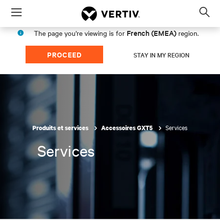
Menu
Op
sea
French (EMEA)
The page you're viewing is for
region.
mod
PROCEED
STAY IN MY REGION
Services
Produits et services
Accessoires GXT5
Services