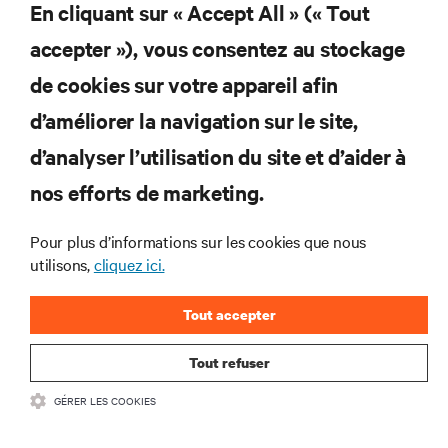
En cliquant sur « Accept All » (« Tout
et des infrastructures informatiques critiques.
accepter »), vous consentez au stockage
S’INSCRIRE MAINTENANT
de cookies sur votre appareil afin
d’améliorer la navigation sur le site,
RESSOURCES
d’analyser l’utilisation du site et d’aider à
SUPPORT
nos efforts de marketing.
Pour plus d’informations sur les cookies que nous
SOCIÉTÉ
utilisons,
cliquez ici.
Tout accepter
Tout refuser
CONTACTEZ-NOUS
GÉRER LES COOKIES
Insta