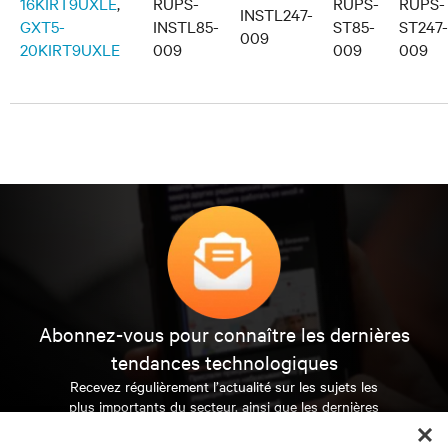
16KIRT9UXLE
,
RUPS-
RUPS-
RUPS-
INSTL247-
GXT5-
INSTL85-
ST85-
ST247-
009
20KIRT9UXLE
009
009
009
Abonnez-vous pour connaître les dernières
tendances technologiques
Recevez régulièrement l’actualité sur les sujets les
plus importants du secteur, ainsi que les dernières
interventions et avis de nos experts sur la gestion,
l’alimentation et le refroidissement des data centers