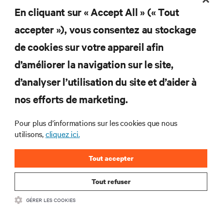
En cliquant sur « Accept All » (« Tout
accepter »), vous consentez au stockage
Abonnez-vous pour connaître les dernières
de cookies sur votre appareil afin
tendances technologiques
d’améliorer la navigation sur le site,
Recevez régulièrement l’actualité sur les sujets les
plus importants du secteur, ainsi que les dernières
d’analyser l’utilisation du site et d’aider à
interventions et avis de nos experts sur la gestion,
nos efforts de marketing.
l’alimentation et le refroidissement des data centers
et des infrastructures informatiques critiques.
Pour plus d’informations sur les cookies que nous
S’INSCRIRE MAINTENANT
utilisons,
cliquez ici.
Tout accepter
Tout refuser
GÉRER LES COOKIES