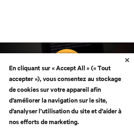
En cliquant sur « Accept All » (« Tout
accepter »), vous consentez au stockage
Abonnez-vous pour connaître les dernières
de cookies sur votre appareil afin
tendances technologiques
d’améliorer la navigation sur le site,
Recevez régulièrement l’actualité sur les sujets les
plus importants du secteur, ainsi que les dernières
d’analyser l’utilisation du site et d’aider à
interventions et avis de nos experts sur la gestion,
nos efforts de marketing.
l’alimentation et le refroidissement des data centers
et des infrastructures informatiques critiques.