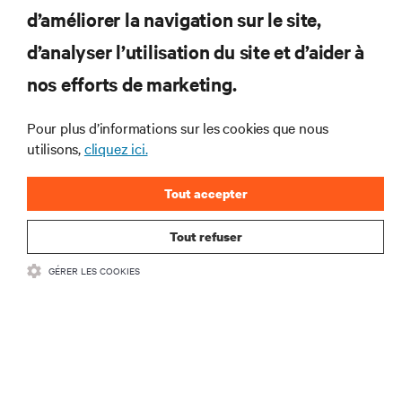
tendances technologiques
d’améliorer la navigation sur le site,
Recevez régulièrement l’actualité sur les sujets les
plus importants du secteur, ainsi que les dernières
d’analyser l’utilisation du site et d’aider à
interventions et avis de nos experts sur la gestion,
nos efforts de marketing.
l’alimentation et le refroidissement des data centers
et des infrastructures informatiques critiques.
Pour plus d’informations sur les cookies que nous
S’INSCRIRE MAINTENANT
utilisons,
cliquez ici.
Tout accepter
Tout refuser
GÉRER LES COOKIES
RESSOURCES
SUPPORT