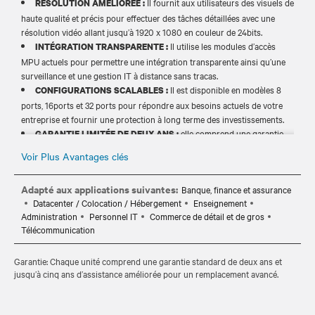
Il fournit aux utilisateurs des visuels de
RÉSOLUTION AMÉLIORÉE :
haute qualité et précis pour effectuer des tâches détaillées avec une
résolution vidéo allant jusqu’à 1920 x 1080 en couleur de 24bits.
Il utilise les modules d’accès
INTÉGRATION TRANSPARENTE :
MPU actuels pour permettre une intégration transparente ainsi qu’une
surveillance et une gestion IT à distance sans tracas.
Il est disponible en modèles 8
CONFIGURATIONS SCALABLES :
ports, 16ports et 32 ports pour répondre aux besoins actuels de votre
entreprise et fournir une protection à long terme des investissements.
elle comprend une garantie
GARANTIE LIMITÉE DE DEUX ANS :
standard de deux ans et jusqu’à cinq ans d’assistance améliorée pour un
Voir Plus Avantages clés
remplacement avancé et une tranquillité d’esprit à long terme.
Adapté aux applications suivantes:
Banque, finance et assurance
Datacenter / Colocation / Hébergement
Enseignement
Administration
Personnel IT
Commerce de détail et de gros
Télécommunication
Garantie: Chaque unité comprend une garantie standard de deux ans et
jusqu’à cinq ans d’assistance améliorée pour un remplacement avancé.