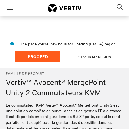
Menu
Op
sea
mod
French (EMEA)
The page you're viewing is for
region.
PROCEED
STAY IN MY REGION
FAMILLE DE PRODUIT
Vertiv™ Avocent® MergePoint
Unity 2 Commutateurs KVM
Le commutateur KVM Vertiv™ Avocent® MergePoint Unity 2 est
une solution complète de surveillance et de gestion IT à distance.
Il est disponible en configurations de 8 à 32 ports, ce qui le rend
parfaitement adapté pour la gestion des dispositifs dans les
data centers et les succursales. Il permet un diagnostic, une