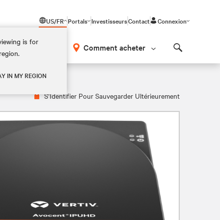
US/FR
Portals
Investisseurs
Contact
Connexion
iewing is for
os
Comment acheter
region.
Search
AY IN MY REGION
S’Identifier Pour Sauvegarder Ultérieurement