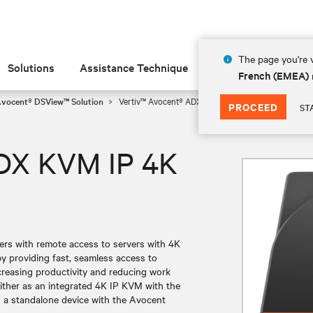
The page you're v
Solutions
Assistance Technique
Insights
À prop
French (EMEA)
Avocent® DSView™ Solution
Vertiv™ Avocent® ADX KVM IP 4K IPUHD
PROCEED
ST
ADX KVM IP 4K
rs with remote access to servers with 4K
y providing fast, seamless access to
creasing productivity and reducing work
either as an integrated 4K IP KVM with the
 standalone device with the Avocent