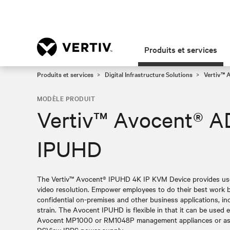
Produits et services
Produits et services
Digital Infrastructure Solutions
Vertiv™ 
MODÈLE PRODUIT
Vertiv™ Avocent® 
IPUHD
The Vertiv™ Avocent® IPUHD 4K IP KVM Device provides use
video resolution. Empower employees to do their best work b
confidential on-premises and other business applications, in
strain. The Avocent IPUHD is flexible in that it can be used 
Avocent MP1000 or RM1048P management appliances or as a