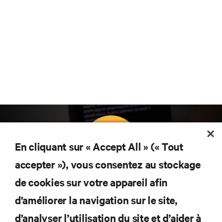
En cliquant sur « Accept All » (« Tout
accepter »), vous consentez au stockage
Abonnez-vous pour connaître les dernières
de cookies sur votre appareil afin
tendances technologiques
d’améliorer la navigation sur le site,
Recevez régulièrement l’actualité sur les sujets les
plus importants du secteur, ainsi que les dernières
d’analyser l’utilisation du site et d’aider à