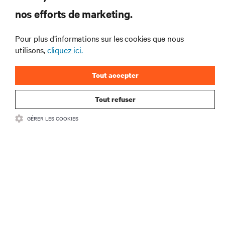
interventions et avis de nos experts sur la gestion,
nos efforts de marketing.
l’alimentation et le refroidissement des data centers
et des infrastructures informatiques critiques.
Pour plus d’informations sur les cookies que nous
S’INSCRIRE MAINTENANT
utilisons,
cliquez ici.
Tout accepter
Tout refuser
GÉRER LES COOKIES
RESSOURCES
SUPPORT
SOCIÉTÉ