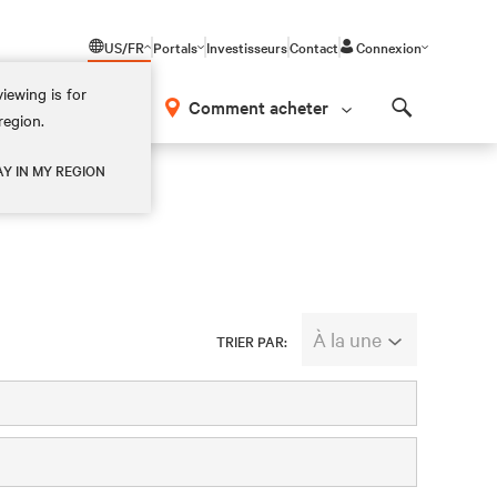
US/FR
Portals
Investisseurs
Contact
Connexion
iewing is for
os
Comment acheter
region.
Search
AY IN MY REGION
À la une
TRIER PAR: