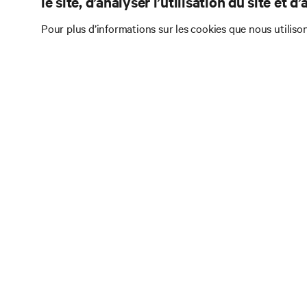
le site, d’analyser l’utilisation du site et 
Pour plus d’informations sur les cookies que nous utiliso
Abonnez-
tendance
Recevez régulièrement 
que les dernières inte
le refroidissement de