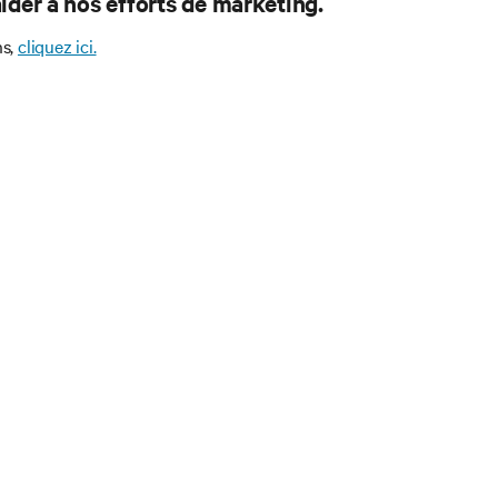
d’aider à nos efforts de marketing.
ns,
cliquez ici.
vous pour connaître les der
s technologiques
l’actualité sur les sujets les plus importants du secteur, ainsi
rventions et avis de nos experts sur la gestion, l’alimentation et
s data centers et des infrastructures informatiques critiques.