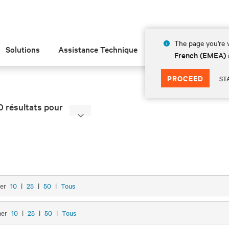
The page you're v
Solutions
Assistance Technique
Insights
À prop
French (EMEA)
PROCEED
ST
0 résultats pour
her
10
|
25
|
50
|
Tous
her
10
|
25
|
50
|
Tous