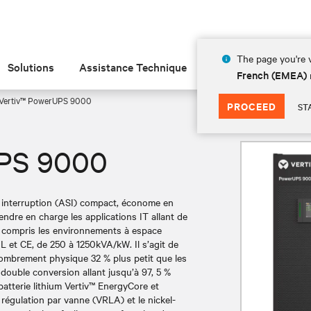
The page you're v
Solutions
Assistance Technique
Insights
À prop
French (EMEA)
Vertiv™ PowerUPS 9000
PROCEED
ST
UPS 9000
interruption (ASI) compact, économe en
endre en charge les applications IT allant de
 y compris les environnements à espace
UL et CE, de 250 à 1250kVA/kW. Il s’agit de
ncombrement physique 32 % plus petit que les
ouble conversion allant jusqu’à 97, 5 %
 batterie lithium Vertiv™ EnergyCore et
 régulation par vanne (VRLA) et le nickel-