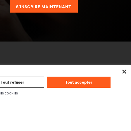
S’INSCRIRE MAINTENANT
Tout refuser
Tout accepter
LES COOKIES
SOCIÉTÉ
À propos de Vertiv
rmwares
Dirigeants
upport
Carrières