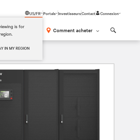
US/FR
Portals
Investisseurs
Contact
Connexion
iewing is for
os
Comment acheter
region.
Search
AY IN MY REGION