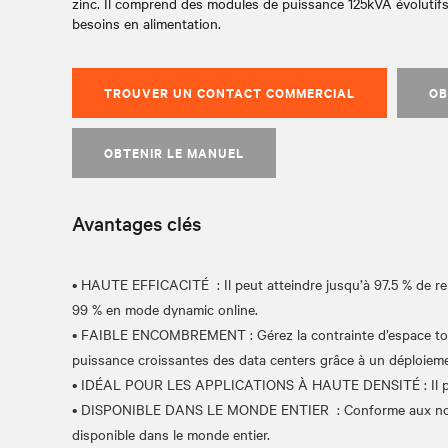
zinc. Il comprend des modules de puissance 125kVA évolutifs
besoins en alimentation.
TROUVER UN CONTACT COMMERCIAL
OB
OBTENIR LE MANUEL
Avantages clés
• HAUTE EFFICACITÉ : Il peut atteindre jusqu’à 97.5 % de r
99 % en mode dynamic online.
• FAIBLE ENCOMBREMENT : Gérez la contrainte d’espace t
puissance croissantes des data centers grâce à un déploieme
• IDÉAL POUR LES APPLICATIONS À HAUTE DENSITÉ : Il pre
• DISPONIBLE DANS LE MONDE ENTIER : Conforme aux normes
disponible dans le monde entier.