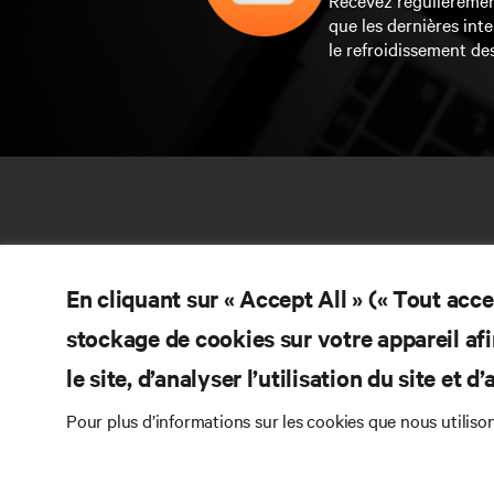
que les dernières inte
le refroidissement de
En cliquant sur « Accept All » (« Tout acc
stockage de cookies sur votre appareil afi
le site, d’analyser l’utilisation du site et 
RE
CONTACTEZ-NOUS
Pour plus d’informations sur les cookies que nous utiliso
Do
Instagram
Pol
Con