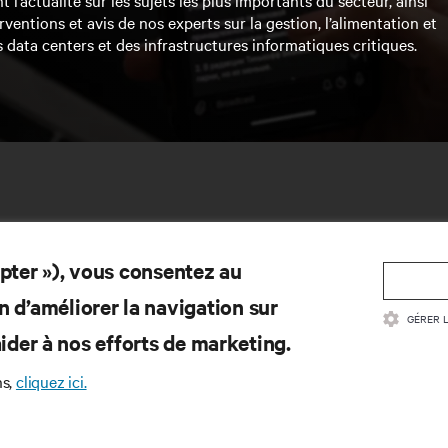
rventions et avis de nos experts sur la gestion, l’alimentation et
s data centers et des infrastructures informatiques critiques.
epter »), vous consentez au
n d’améliorer la navigation sur
GÉRER 
d’aider à nos efforts de marketing.
SSOURCES
SUPPORT
ns,
cliquez ici.
cumentation produit
Support technique
itique de qualité et certifications
Mises à jour des logiciels/fi
ditions générales de vente
Soumettre une demande de s