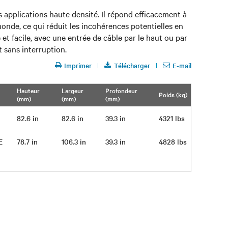
 applications haute densité. Il répond efficacement à
monde, ce qui réduit les incohérences potentielles en
 et facile, avec une entrée de câble par le haut ou par
 sans interruption.
Imprimer
Télécharger
E-mail
Hauteur
Largeur
Profondeur
Poids (kg)
(mm)
(mm)
(mm)
E
82.6 in
82.6 in
39.3 in
4321 lbs
PE
78.7 in
106.3 in
39.3 in
4828 lbs