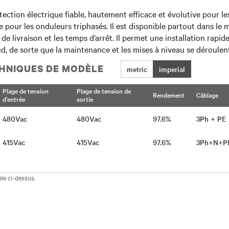
ion électrique fiable, hautement efficace et évolutive pour les
 pour les onduleurs triphasés. Il est disponible partout dans le 
e livraison et les temps d’arrêt. Il permet une installation rapide
d, de sorte que la maintenance et les mises à niveau se déroulent
HNIQUES DE MODÈLE
metric
imperial
Plage de tension
Plage de tension de
Rendement
Câblage
d’entrée
sortie
480Vac
480Vac
97.6%
3Ph + P
415Vac
415Vac
97.6%
3Ph+N+
le ci-dessus.