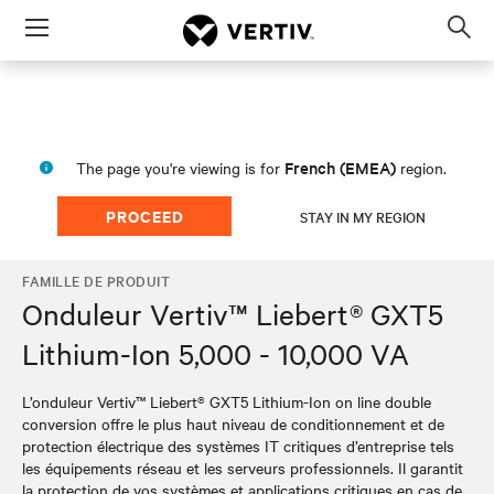
Menu
Op
sea
mod
French (EMEA)
The page you're viewing is for
region.
PROCEED
STAY IN MY REGION
FAMILLE DE PRODUIT
Onduleur Vertiv™ Liebert® GXT5
Lithium-Ion 5,000 - 10,000 VA
L’onduleur Vertiv™ Liebert® GXT5 Lithium-Ion on line double
conversion offre le plus haut niveau de conditionnement et de
protection électrique des systèmes IT critiques d’entreprise tels
les équipements réseau et les serveurs professionnels. Il garantit
la protection de vos systèmes et applications critiques en cas de