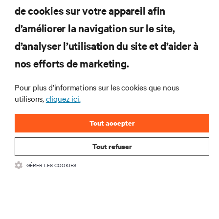
Abonnez-vous pour connaître les dernières
de cookies sur votre appareil afin
tendances technologiques
d’améliorer la navigation sur le site,
Recevez régulièrement l’actualité sur les sujets les
plus importants du secteur, ainsi que les dernières
d’analyser l’utilisation du site et d’aider à
interventions et avis de nos experts sur la gestion,
nos efforts de marketing.
l’alimentation et le refroidissement des data centers
et des infrastructures informatiques critiques.
Pour plus d’informations sur les cookies que nous
S’INSCRIRE MAINTENANT
utilisons,
cliquez ici.
Tout accepter
Tout refuser
GÉRER LES COOKIES
RESSOURCES