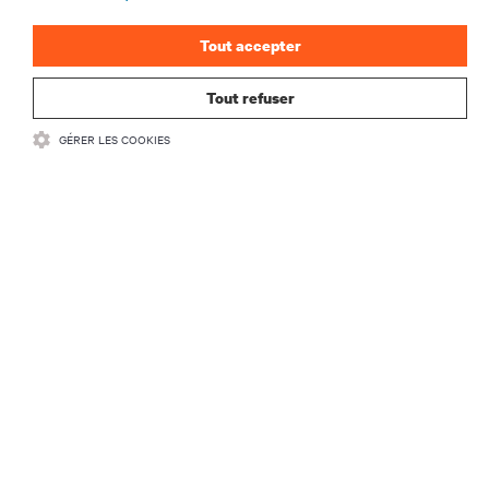
Tout accepter
Tout refuser
GÉRER LES COOKIES
RESSOURCES
SUPPORT
SOCIÉTÉ
CONTACTEZ-NOUS