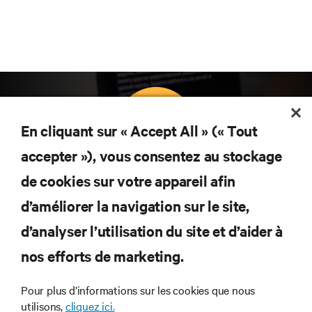
En cliquant sur « Accept All » (« Tout
accepter »), vous consentez au stockage
Abonnez-vous pour connaître les dernières
de cookies sur votre appareil afin
tendances technologiques
d’améliorer la navigation sur le site,
Recevez régulièrement l’actualité sur les sujets les
plus importants du secteur, ainsi que les dernières
d’analyser l’utilisation du site et d’aider à
interventions et avis de nos experts sur la gestion,
nos efforts de marketing.
l’alimentation et le refroidissement des data centers
et des infrastructures informatiques critiques.
Pour plus d’informations sur les cookies que nous
S’INSCRIRE MAINTENANT
utilisons,
cliquez ici.