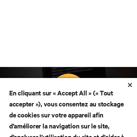
En cliquant sur « Accept All » (« Tout
accepter »), vous consentez au stockage
Abonnez-vous pour connaître les dernières
de cookies sur votre appareil afin
tendances technologiques
d’améliorer la navigation sur le site,
Recevez régulièrement l’actualité sur les sujets les
plus importants du secteur, ainsi que les dernières
d’analyser l’utilisation du site et d’aider à