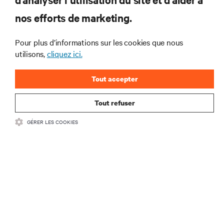
interventions et avis de nos experts sur la gestion,
nos efforts de marketing.
l’alimentation et le refroidissement des data centers
et des infrastructures informatiques critiques.
Pour plus d’informations sur les cookies que nous
S’INSCRIRE MAINTENANT
utilisons,
cliquez ici.
Tout accepter
Tout refuser
GÉRER LES COOKIES
RESSOURCES
SUPPORT
SOCIÉTÉ