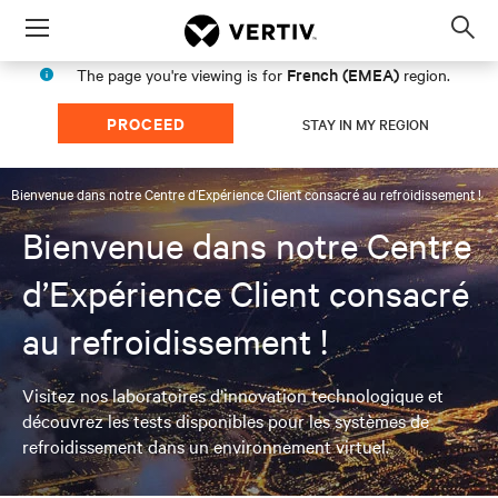
Menu
Op
sea
French (EMEA)
The page you're viewing is for
region.
mod
PROCEED
STAY IN MY REGION
Bienvenue dans notre Centre d’Expérience Client consacré au refroidissement !
Bienvenue dans notre Centre
d’Expérience Client consacré
au refroidissement !
Visitez nos laboratoires d’innovation technologique et
découvrez les tests disponibles pour les systèmes de
refroidissement dans un environnement virtuel.