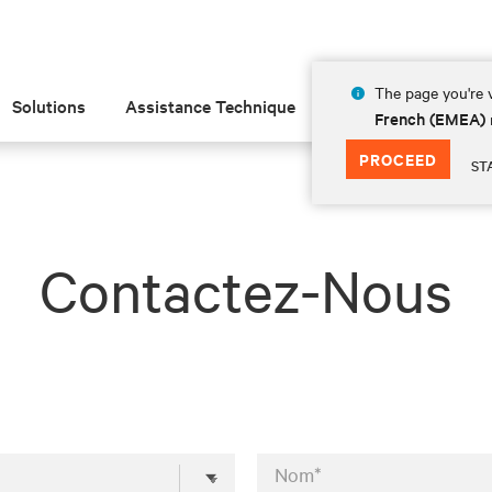
The page you're v
Solutions
Assistance Technique
Insights
À prop
French (EMEA)
PROCEED
ST
Contactez-Nous
Nom*