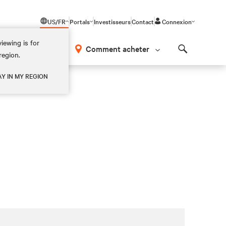
US/FR
Portals
Investisseurs
Contact
Connexion
iewing is for
os
Comment acheter
region.
Search
AY IN MY REGION