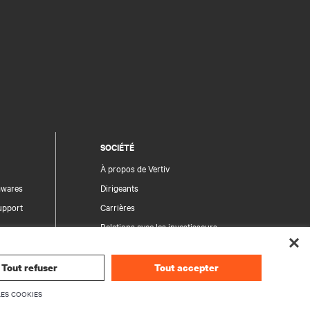
SOCIÉTÉ
À propos de Vertiv
rmwares
Dirigeants
upport
Carrières
Relations avec les investisseurs
Éthique et conformité
Vos choix en matière de confidentialité
Tout refuser
Tout accepter
des produits
LES COOKIES
Avis de confidentialité
rité