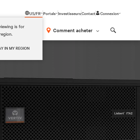
US/FR
Portals
Investisseurs
Contact
Connexion
iewing is for
os
Comment acheter
region.
Search
AY IN MY REGION