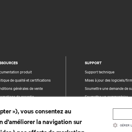
SSOURCES
SUPPORT
cumentation produit
Support technique
itique de qualité et certifications
Mises à jour des logiciels/fi
ditions générales de vente
Soumettre une demande de s
ormations de garantie
Soumettre un commentaire
evets
Contacts
epter »), vous consentez au
n du site
Enregistrement du produit
n d’améliorer la navigation sur
Sécurité des informations et 
GÉRER 
Signaler un problème de sécu