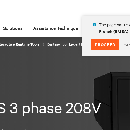
The page you're v
Solutions
Assistance Technique
Insights
À prop
French (EMEA)
Runtime Tool: Liebert ITA2 UPS 3 phase 208V
PROCEED
teractive Runtime Tools
ST
S 3 phase 208V