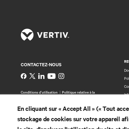
RE
CONTACTEZ-NOUS
Do
Instagram
Pol
Con
Conditions d’utilisation
Politique relative à la
Inf
confidentialité des données et aux cookies
Br
Déclaration d’accessibilité
En cliquant sur « Accept All » (« Tout acc
©
2026 Vertiv Group Corp. Tous droits réservés.
Pla
stockage de cookies sur votre appareil afi