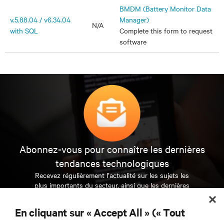
BMDM (Battery Monitor Data
v.5.88.04 / v6.34.04
Manager)
N/A
with SQL
Complete this form to request
software
Abonnez-vous pour connaître les dernières
tendances technologiques
Recevez régulièrement l’actualité sur les sujets les
plus importants du secteur, ainsi que les dernières
interventions et avis de nos experts sur la gestion,
l’alimentation et le refroidissement des data centers
En cliquant sur « Accept All » (« Tout
et des infrastructures informatiques critiques.