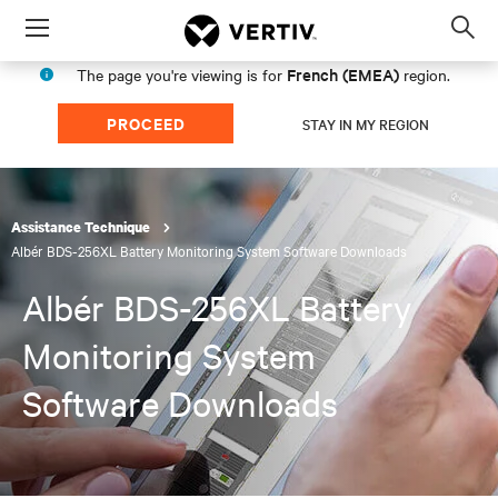
Menu
Op
sea
French (EMEA)
The page you're viewing is for
region.
mod
PROCEED
STAY IN MY REGION
Assistance Technique
Albér BDS-256XL Battery Monitoring System Software Downloads
Albér BDS-256XL Battery
Monitoring System
Software Downloads