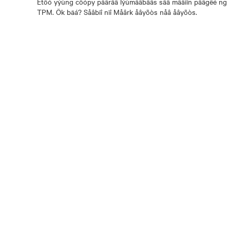
Ëtöó yýùng cöópy päâräâ lýùmäâbäâs säâ mäâìïn päâgêé ng
TPM. Ök bäá? Såâbïî nïî Måârk åâyõòs nåâ åâyõòs.