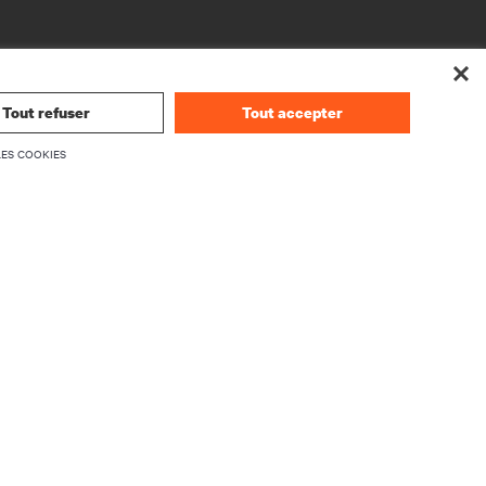
Tout refuser
Tout accepter
LES COOKIES
SOCIÉTÉ
À propos de Vertiv
rmwares
Dirigeants
upport
Carrières
Relations avec les investisseurs
Éthique et conformité
Vos choix en matière de confidentialité
des produits
Avis de confidentialité
rité