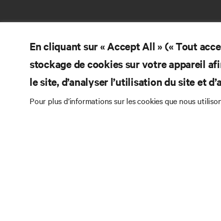
En cliquant sur « Accept All » (« Tout acc
stockage de cookies sur votre appareil afi
le site, d’analyser l’utilisation du site et 
RE
CONTACTEZ-NOUS
Pour plus d’informations sur les cookies que nous utiliso
Do
Instagram
Pol
Con
Conditions d’utilisation
Politique relative à la
Inf
confidentialité des données et aux cookies
Br
Déclaration d’accessibilité
©
2026 Vertiv Group Corp. Tous droits réservés.
Pla