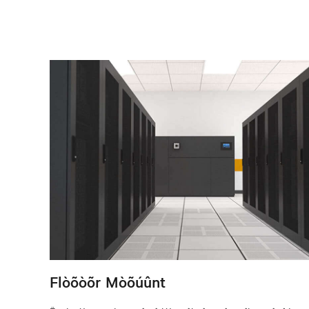
Flòõòõr Mòõúûnt