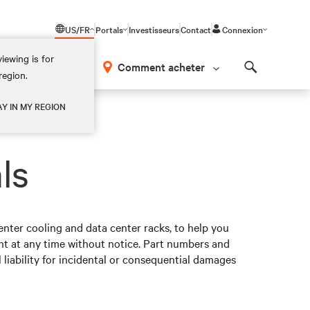
US/FR
Portals
Investisseurs
Contact
Connexion
iewing is for
os
Comment acheter
region.
Search
AY IN MY REGION
ls
nter cooling and data center racks, to help you
t at any time without notice. Part numbers and
 liability for incidental or consequential damages