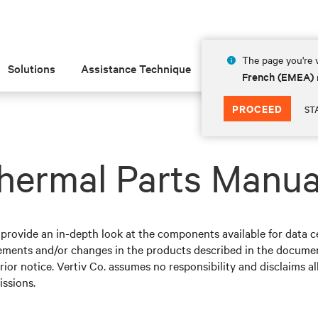
The page you're v
Solutions
Assistance Technique
Insights
À prop
French (EMEA)
PROCEED
ST
hermal Parts Manua
ovide an in-depth look at the components available for data ce
ements and/or changes in the products described in the documen
ior notice. Vertiv Co. assumes no responsibility and disclaims all
issions.