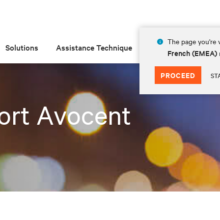
The page you're v
Solutions
Assistance Technique
Insights
À prop
French (EMEA)
PROCEED
ST
ort Avocent