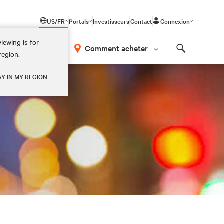
US/FR
Portals
Investisseurs
Contact
Connexion
iewing is for
os
Comment acheter
region.
Search
AY IN MY REGION