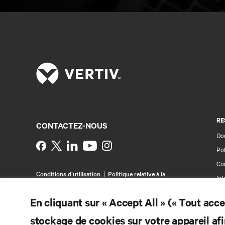
RE
CONTACTEZ-NOUS
Do
Instagram
Pol
Con
Conditions d’utilisation
Politique relative à la
Inf
confidentialité des données et aux cookies
Br
Déclaration d’accessibilité
En cliquant sur « Accept All » (« Tout acc
©
2026 Vertiv Group Corp. Tous droits réservés.
Pla
stockage de cookies sur votre appareil afi