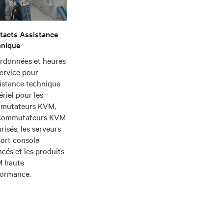
tacts Assistance
hnique
rdonnées et heures
ervice pour
sistance technique
riel pour les
mutateurs KVM,
 commutateurs KVM
risés, les serveurs
port console
cés et les produits
 haute
formance.