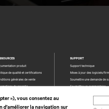
SSOURCES
SUPPORT
cumentation produit
Support technique
itique de qualité et certifications
Mises à jour des logiciels/fi
ditions générales de vente
Soumettre une demande de s
ormations de garantie
Soumettre un commentaire
evets
Contacts
epter »), vous consentez au
n du site
Enregistrement du produit
n d’améliorer la navigation sur
Sécurité des informations et 