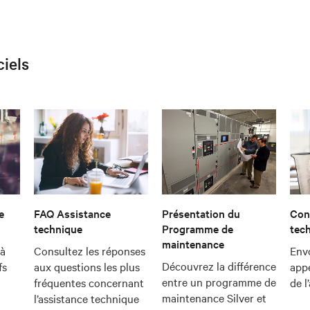
ciels
e
FAQ Assistance
Présentation du
Cont
technique
Programme de
tec
maintenance
 à
Consultez les réponses
Env
Découvrez la différence
fs
aux questions les plus
app
entre un programme de
fréquentes concernant
de l
maintenance Silver et
l’assistance technique