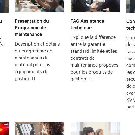
Présentation du
FAQ Assistance
u
Con
Programme de
technique
tec
maintenance
Explique la différence
 à
Coo
Description et détails
entre la garantie
fs
de s
du programme de
standard limitée et les
l’as
maintenance du
contrats de
maté
matériel pour les
maintenance proposés
com
équipements de
pour les produits de
les
gestion IT.
gestion IT.
sécu
de 
avan
KVM
per