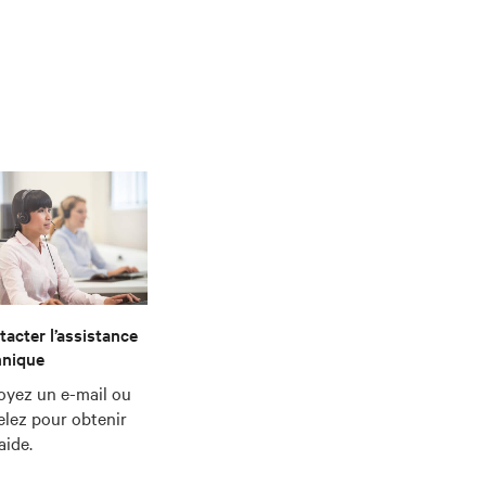
acter l’assistance
hnique
oyez un e-mail ou
elez pour obtenir
’aide.