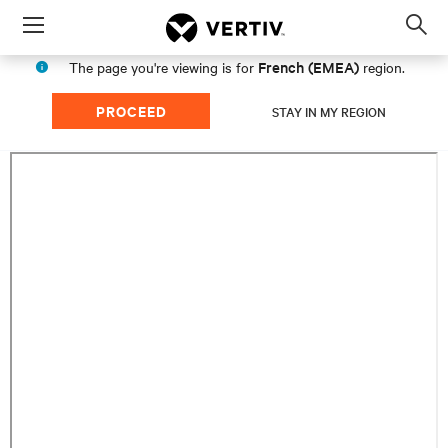
Menu
Op
sea
French (EMEA)
The page you're viewing is for
region.
mod
PROCEED
STAY IN MY REGION