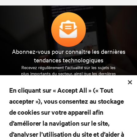
Abonnez-vous pour connaître les dernières
tendances technologiques
Recevez régulièrement l’actualité sur les sujets les
plus importants du secteur, ainsi que les dernières
interventions et avis de nos experts sur la gestion,
l’alimentation et le refroidissement des data centers
En cliquant sur « Accept All » (« Tout
et des infrastructures informatiques critiques.
accepter »), vous consentez au stockage
S’INSCRIRE MAINTENANT
de cookies sur votre appareil afin
d’améliorer la navigation sur le site,
RESSOURCES
d’analyser l’utilisation du site et d’aider à