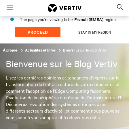
Menu
Op
sea
French (EMEA)
The page you're viewing is for
region.
mod
PROCEED
STAY IN MY REGION
Bienvenue sur le Blog Vertiv
À propos
Actualités et Infos
Bienvenue sur le Blog Vertiv
Lisez les dernières opinions et tendances d’experts sur la
transformation de l’infrastructure de votre datacenter, et
comment l’adoption de l’Edge Computing façonnera
l’évolution de la périphérie du réseau de l’infrastructure IT.
Découvrez l’évolution des systèmes critiques dans
différents secteurs d’activité ; et comment nous pouvons
vous aider à vous adapter et à relever vos défis.