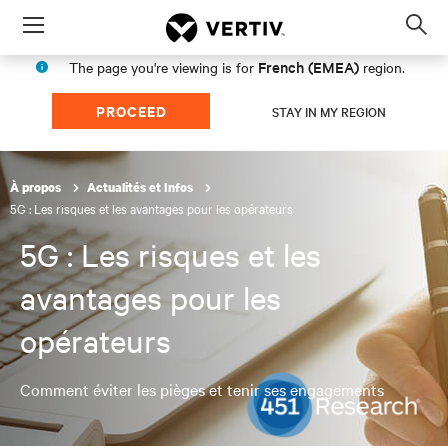
Menu
Op
sea
French (EMEA)
The page you're viewing is for
region.
mod
PROCEED
STAY IN MY REGION
À propos
Actualités et Infos
5G : Les risques et les avantages pour les opérateurs
5G : Les risques et les
avantages pour les
opérateurs
Comment éviter les pièges et tenir ses engagements