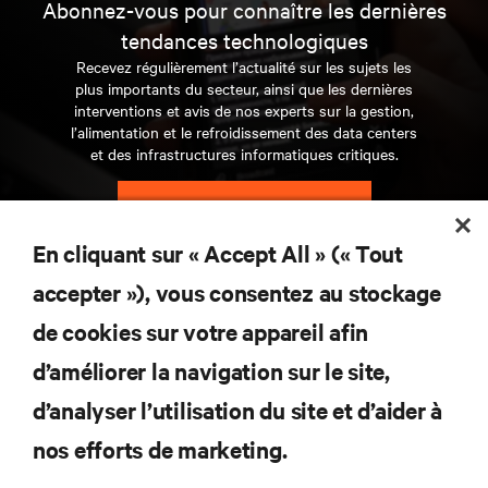
Abonnez-vous pour connaître les dernières
tendances technologiques
Recevez régulièrement l’actualité sur les sujets les
plus importants du secteur, ainsi que les dernières
interventions et avis de nos experts sur la gestion,
l’alimentation et le refroidissement des data centers
et des infrastructures informatiques critiques.
S’INSCRIRE MAINTENANT
En cliquant sur « Accept All » (« Tout
RESSOURCES
accepter »), vous consentez au stockage
de cookies sur votre appareil afin
SUPPORT
d’améliorer la navigation sur le site,
SOCIÉTÉ
d’analyser l’utilisation du site et d’aider à
nos efforts de marketing.