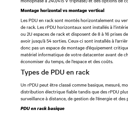
monophasé à 240/415 V triphasé) et des options de co
Montage horizontal vs montage vertical
Les PDU en rack sont montés horizontalement ou vertica
de rack. Les rPDU horizontaux sont installés à l’intér
ou 2U espaces de rack et disposent de 8 à 16 prises 
avoir jusqu’à 54 sorties. Ceux-ci sont installés à l’arriè
donc pas un espace de montage d’équipement critique à
matériel informatique de votre datacenter avant de c
économiser du temps, de l’espace et des coûts.
Types de PDU en rack
Un rPDU peut être classé comme basique, mesuré, mon
distribution électrique fiable tandis que des rPDU plus
surveillance à distance, de gestion de l’énergie et de
PDU en rack basique