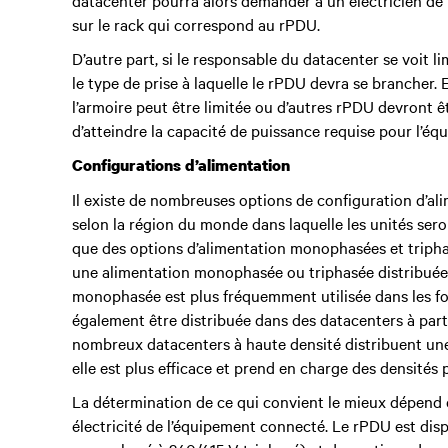
datacenter pourra alors demander à un électricien de t
sur le rack qui correspond au rPDU.
D’autre part, si le responsable du datacenter se voit lim
le type de prise à laquelle le rPDU devra se brancher. 
l’armoire peut être limitée ou d’autres rPDU devront 
d’atteindre la capacité de puissance requise pour l’é
Configurations d’alimentation
Il existe de nombreuses options de configuration d’ali
selon la région du monde dans laquelle les unités seron
que des options d’alimentation monophasées et tripha
une alimentation monophasée ou triphasée distribuée d
monophasée est plus fréquemment utilisée dans les foye
également être distribuée dans des datacenters à part
nombreux datacenters à haute densité distribuent une 
elle est plus efficace et prend en charge des densités 
La détermination de ce qui convient le mieux dépend d
électricité de l’équipement connecté. Le rPDU est dis