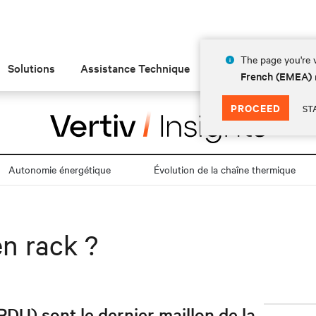
The page you're v
Solutions
Assistance Technique
Insights
À prop
French (EMEA)
PROCEED
ST
Autonomie énergétique
Évolution de la chaîne thermique
n rack ?
DU) sont le dernier maillon de la