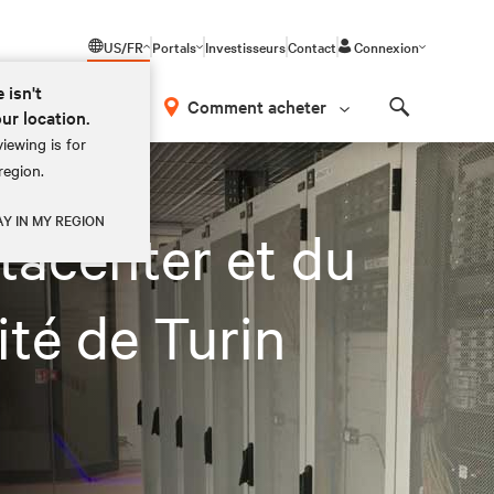
US/FR
Portals
Investisseurs
Contact
Connexion
 isn't
os
Comment acheter
our location.
Search
iewing is for
region.
AY IN MY REGION
tacenter et du
ité de Turin