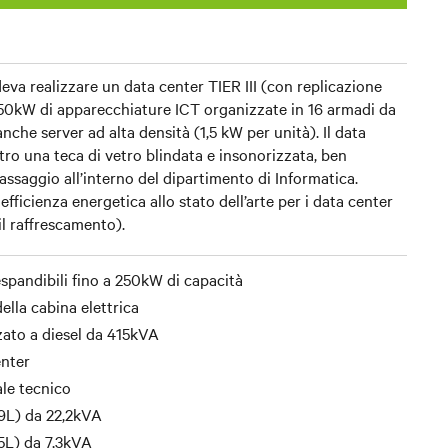
deva realizzare un data center TIER III (con replicazione
250kW di apparecchiature ICT organizzate in 16 armadi da
che server ad alta densità (1,5 kW per unità). Il data
ro una teca di vetro blindata e insonorizzata, ben
 passaggio all’interno del dipartimento di Informatica.
efficienza energetica allo stato dell’arte per i data center
l raffrescamento).
pandibili fino a 250kW di capacità
ella cabina elettrica
ato a diesel da 415kVA
nter
ale tecnico
9L) da 22,2kVA
5L) da 7,3kVA