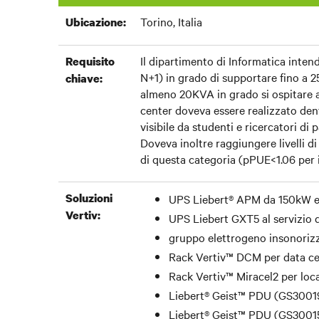
Torino, Italia
Ubicazione:
Il dipartimento di Informatica inten
Requisito
N+1) in grado di supportare fino a 
chiave:
almeno 20KVA in grado si ospitare an
center doveva essere realizzato dent
visibile da studenti e ricercatori di
Doveva inoltre raggiungere livelli di 
di questa categoria (pPUE<1.06 per i
Soluzioni
UPS Liebert® APM da 150kW es
Vertiv:
UPS Liebert GXT5 al servizio d
gruppo elettrogeno insonorizz
Rack Vertiv™ DCM per data ce
Rack Vertiv™ Miracel2 per loc
Liebert® Geist™ PDU (GS3001
Liebert® Geist™ PDU (GS3001