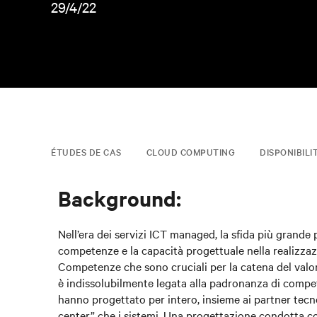
29/4/22
ÉTUDES DE CAS
CLOUD COMPUTING
DISPONIBIL
Background:
Nell’era dei servizi ICT managed, la sfida più grand
competenze e la capacità progettuale nella realizzaz
Competenze che sono cruciali per la catena del valore
è indissolubilmente legata alla padronanza di compet
hanno progettato per intero, insieme ai partner tecno
center” che i sistemi. Una progettazione condotta co