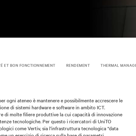
ITÉ ET BON FONCTIONNEMENT
RENDEMENT
THERMAL MANAG
e per ogni ateneo è mantenere e possibilmente accrescere le
ione di sistemi hardware e software in ambito ICT.
 di molte filiere produttive la cui capacità di innovazione
enze tecnologiche. Per questo i ricercatori di UniTO
logici come Vertiv, sia l’infrastruttura tecnologica “data
me un esercizio di ricerca sulla base di parametri