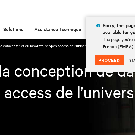
Sorry, this page
Solutions
Assistance Technique
Insights
À prop
available for y
The page you're v
e datacenter et du laboratoire open access de l’université de Turin (UniTo)
French (EMEA)
PROCEED
ST
la conception de da
 access de l’univers