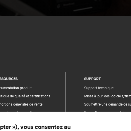
SSOURCES
SUPPORT
cumentation produit
Support technique
itique de qualité et certifications
Mises à jour des logiciels/fi
ditions générales de vente
Soumettre une demande de s
ormations de garantie
Soumettre un commentaire
evets
Contacts
epter »), vous consentez au
n du site
Enregistrement du produit