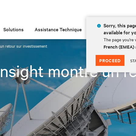
Sorry, this page
Solutions
Assistance Technique
Insights
À prop
available for y
The page you're v
e un retour sur investissement
French (EMEA)
PROCEED
ST
 Insight montre un r