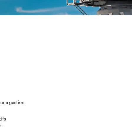
à une gestion
ifs
nt