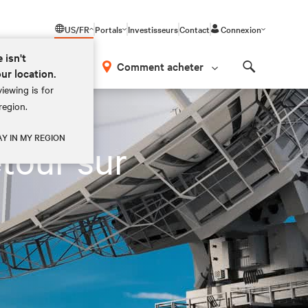
US/FR
Portals
Investisseurs
Contact
Connexion
 isn't
os
Comment acheter
our location.
Search
iewing is for
region.
AY IN MY REGION
etour sur