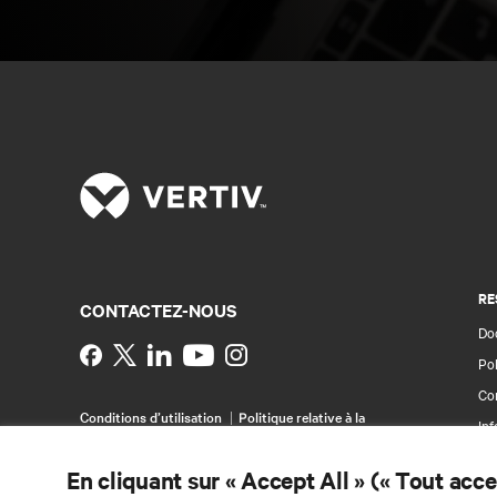
RE
CONTACTEZ-NOUS
Do
Instagram
Pol
Con
Conditions d’utilisation
Politique relative à la
Inf
confidentialité des données et aux cookies
Br
Déclaration d’accessibilité
En cliquant sur « Accept All » (« Tout acc
©
2026 Vertiv Group Corp. Tous droits réservés.
Pla