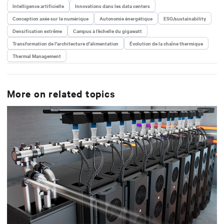
titulaire d’une licence en génie mécanique de
Intelligence artificielle
Innovations dans les data centers
l’Université de Californie à Berkeley.
Conception axée sur le numérique
Autonomie énergétique
ESG/sustainability
Densification extrême
Campus à l’échelle du gigawatt
Transformation de l’architecture d’alimentation
Évolution de la chaîne thermique
Thermal Management
More on related topics