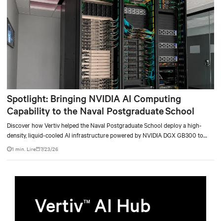
Spotlight: Bringing NVIDIA AI Computing
Capability to the Naval Postgraduate School
Discover how Vertiv helped the Naval Postgraduate School deploy a high-
density, liquid-cooled AI infrastructure powered by NVIDIA DGX GB300 to
accelerate AI research, education, and mission-critical innovation.
1 min. Lire
7/23/26
Vertiv
AI Hub
TM