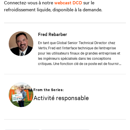
Connectez-vous à notre
webcast DCD
sur le
refroidissement liquide, disponible à la demande.
Fred Rebarber
En tant que Global Senior Technical Director chez
Vertiv, Fred est l’interface technique de l’entreprise
pour les utilisateurs finaux de grandes entreprises et
les ingénieurs spécialisés dans les conceptions
critiques. Une fonction clé de ce poste est de fournir
des informations sur le développement de produits
en fonction des besoins des clients et des demandes
du marché. Dans le cadre de ses fonctions
précédentes au sein du groupe des fabricants
d’équipements d’origine (OEM), Fred a travaillé avec
From the Series:
les OEM et les utilisateurs finaux en vue de soutenir
Activité responsable
l’adoption des produits Vertiv™ Liebert® existants et
de créer des cahiers des charges pour les nouveaux
produits. Avant son poste d’OEM, Fred était directeur
des ventes et du marketing chez Cooligy, qui conçoit
et fabrique des solutions de refroidissement liquide
pour microprocesseurs pour les OEM. Fred est