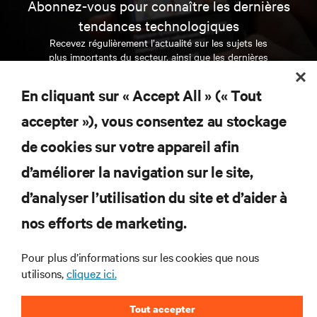
Abonnez-vous pour connaître les dernières
tendances technologiques
Recevez régulièrement l’actualité sur les sujets les
plus importants du secteur, ainsi que les dernières
interventions et avis de nos experts sur la gestion,
l’alimentation et le refroidissement des data centers
En cliquant sur « Accept All » (« Tout
et des infrastructures informatiques critiques.
accepter »), vous consentez au stockage
S’INSCRIRE MAINTENANT
de cookies sur votre appareil afin
d’améliorer la navigation sur le site,
RESSOURCES
d’analyser l’utilisation du site et d’aider à
nos efforts de marketing.
SUPPORT
Pour plus d’informations sur les cookies que nous
SOCIÉTÉ
utilisons,
cliquez ici.
Tout accepter