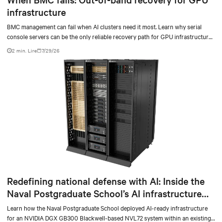
infrastructure
BMC management can fail when AI clusters need it most. Learn why serial
console servers can be the only reliable recovery path for GPU infrastructure
at scale.
2 min. Lire
7/29/26
Redefining national defense with AI: Inside the
Naval Postgraduate School’s AI infrastructure
deployment
Learn how the Naval Postgraduate School deployed AI-ready infrastructure
for an NVIDIA DGX GB300 Blackwell-based NVL72 system within an existing