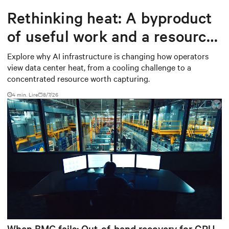
Rethinking heat: A byproduct
of useful work and a resource
worth capturing
Explore why AI infrastructure is changing how operators
view data center heat, from a cooling challenge to a
concentrated resource worth capturing.
4 min. Lire
8/7/26
When BMC fails: Out-of-band recovery for GPU