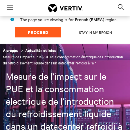
Menu
Op
sea
French (EMEA)
The page you're viewing is for
region.
mod
PROCEED
STAY IN MY REGION
À propos
Actualités et Infos
Mesure de l’impact sur le PUE et la consommation électrique de l’introduction
du refroidissement liquide dans un datacenter refroidi à l’air
Mesure de l’impact sur le
PUE et la consommation
électrique de l’introduction
du refroidissement liquide
dans un datacenter refroidi à