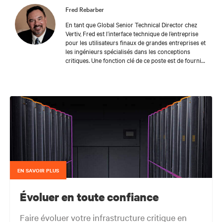
Fred Rebarber
En tant que Global Senior Technical Director chez
Vertiv, Fred est l’interface technique de l’entreprise
pour les utilisateurs finaux de grandes entreprises et
les ingénieurs spécialisés dans les conceptions
critiques. Une fonction clé de ce poste est de fournir
des informations sur le développement de produits
en fonction des besoins des clients et des demandes
du marché. Dans le cadre de ses fonctions
précédentes au sein du groupe des fabricants
d’équipements d’origine (OEM), Fred a travaillé avec
les OEM et les utilisateurs finaux en vue de soutenir
l’adoption des produits Vertiv™ Liebert® existants et
de créer des cahiers des charges pour les nouveaux
produits. Avant son poste d’OEM, Fred était directeur
des ventes et du marketing chez Cooligy, qui conçoit
et fabrique des solutions de refroidissement liquide
pour microprocesseurs pour les OEM. Fred est
EN SAVOIR PLUS
titulaire d’une licence en génie mécanique de
l’Université de Californie à Berkeley.
Évoluer en toute confiance
Faire évoluer votre infrastructure critique en