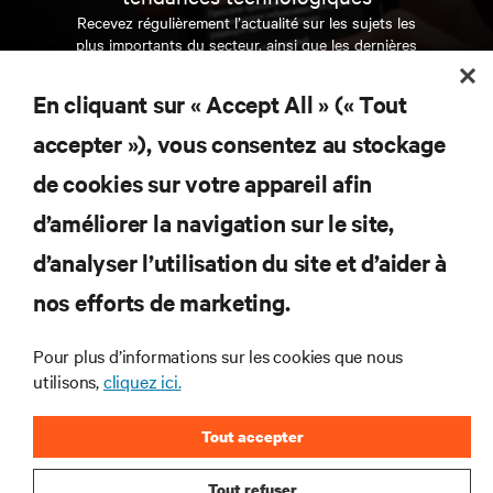
Recevez régulièrement l’actualité sur les sujets les
plus importants du secteur, ainsi que les dernières
interventions et avis de nos experts sur la gestion,
l’alimentation et le refroidissement des data centers
En cliquant sur « Accept All » (« Tout
et des infrastructures informatiques critiques.
accepter »), vous consentez au stockage
S’INSCRIRE MAINTENANT
de cookies sur votre appareil afin
d’améliorer la navigation sur le site,
RESSOURCES
d’analyser l’utilisation du site et d’aider à
nos efforts de marketing.
SUPPORT
Pour plus d’informations sur les cookies que nous
SOCIÉTÉ
utilisons,
cliquez ici.
Tout accepter
Tout refuser