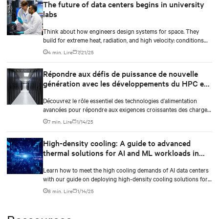
The future of data centers begins in university
labs
Think about how engineers design systems for space. They
build for extreme heat, radiation, and high velocity: conditions
they can’t fully simulate on Earth.
4 min. Lire
7/21/25
Répondre aux défis de puissance de nouvelle
génération avec les développements du HPC et
de l'IA
Découvrez le rôle essentiel des technologies d’alimentation
avancées pour répondre aux exigences croissantes des charges
de travail de l’IA et du HPC. Découvrez les solutions de réseau
7 min. Lire
1/14/25
d’alimentation intégrées, en particulier les ASI, permettent de
garantir l’efficacité et la fiabilité opérationnelle dans les data
High-density cooling: A guide to advanced
centers.
thermal solutions for AI and ML workloads in
data centers
Learn how to meet the high cooling demands of AI data centers
with our guide on deploying high-density cooling solutions for
maximum efficiency.
8 min. Lire
1/14/25