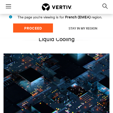
Menu
Op
sea
French (EMEA)
The page you're viewing is for
region.
mod
PROCEED
STAY IN MY REGION
Liquid Cooling