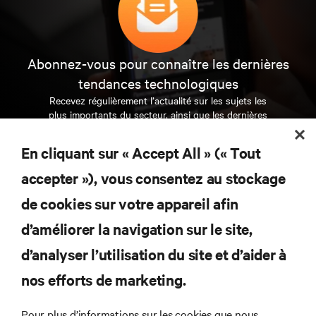
Abonnez-vous pour connaître les dernières
tendances technologiques
Recevez régulièrement l’actualité sur les sujets les
plus importants du secteur, ainsi que les dernières
interventions et avis de nos experts sur la gestion,
l’alimentation et le refroidissement des data centers
En cliquant sur « Accept All » (« Tout
et des infrastructures informatiques critiques.
accepter »), vous consentez au stockage
S’INSCRIRE MAINTENANT
de cookies sur votre appareil afin
d’améliorer la navigation sur le site,
RESSOURCES
d’analyser l’utilisation du site et d’aider à
SUPPORT
nos efforts de marketing.
Pour plus d’informations sur les cookies que nous