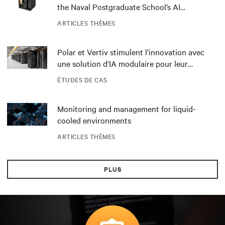
the Naval Postgraduate School’s AI
infrastructure deployment
ARTICLES THÈMES
Polar et Vertiv stimulent l’innovation avec
une solution d’IA modulaire pour leur
datacenter DRA01 en Norvège
ÉTUDES DE CAS
Monitoring and management for liquid-
cooled environments
ARTICLES THÈMES
PLUS