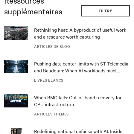
Ressources
supplémentaires
FILTRE
Rethinking heat: A byproduct of useful work
and a resource worth capturing
ARTICLES DE BLOG
Pushing data center limits with ST Telemedia
and Baudouin: When AI workloads meet
outdated critical power infrastructure
LIVRES BLANCS
When BMC fails: Out-of-band recovery for
GPU infrastructure
ARTICLES THÈMES
Redefining national defense with AI: Inside