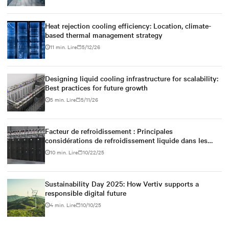
Heat rejection cooling efficiency: Location, climate-
based thermal management strategy
11 min. Lire
5/12/26
Designing liquid cooling infrastructure for scalability:
Best practices for future growth
5 min. Lire
5/11/26
Facteur de refroidissement : Principales
considérations de refroidissement liquide dans les
environnements à haute densité
10 min. Lire
10/22/25
Sustainability Day 2025: How Vertiv supports a
responsible digital future
4 min. Lire
10/10/25