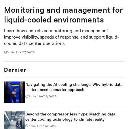
Monitoring and management for
liquid-cooled environments
Learn how centralized monitoring and management
improve visibility, speeds of response, and support liquid-
cooled data center operations.
9 min. Lire
7/24/26
Dernier
Navigating the AI cooling challenge: Why hybrid data
centers need a smarter approach
3 min. Lire
6/24/26
Beyond the compressor-less hype: Matching data
center cooling technology to climate reality
7 min. Lire
5/14/26