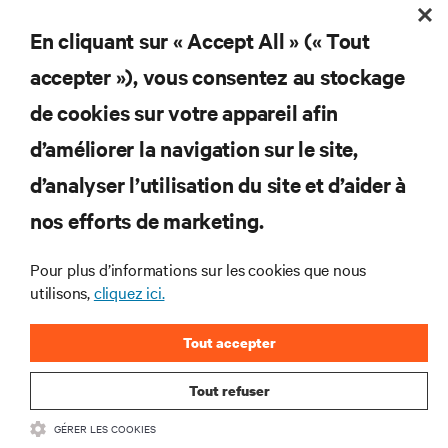
plus importants du secteur, ainsi que les dernières
interventions et avis de nos experts sur la gestion,
En cliquant sur « Accept All » (« Tout
l’alimentation et le refroidissement des data centers
et des infrastructures informatiques critiques.
accepter »), vous consentez au stockage
de cookies sur votre appareil afin
S’INSCRIRE MAINTENANT
d’améliorer la navigation sur le site,
d’analyser l’utilisation du site et d’aider à
RESSOURCES
nos efforts de marketing.
SUPPORT
Pour plus d’informations sur les cookies que nous
utilisons,
cliquez ici.
SOCIÉTÉ
Tout accepter
Tout refuser
CONTACTEZ-NOUS
GÉRER LES COOKIES