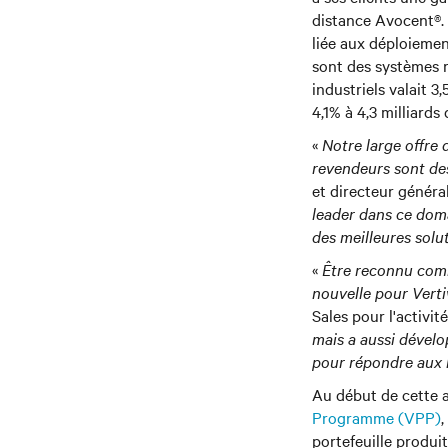
distance Avocent®. 
liée aux déploiemen
sont des systèmes r
industriels valait 
4,1% à 4,3 milliards
«
Notre large offre 
revendeurs sont des
et directeur généra
leader dans ce dom
des meilleures solut
«
Être reconnu comm
nouvelle pour Verti
Sales pour l'activit
mais a aussi dével
pour répondre aux b
Au début de cette 
Programme (VPP)
,
portefeuille produi