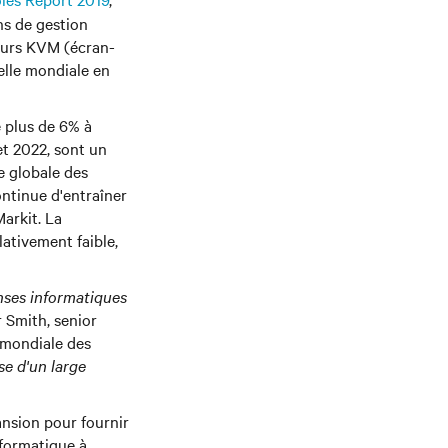
ns de gestion
eurs KVM (écran-
helle mondiale en
 plus de 6% à
et 2022, sont un
e globale des
ontinue d'entraîner
Markit. La
ativement faible,
nses informatiques
r Smith, senior
 mondiale des
se d'un large
ansion pour fournir
nformatique à