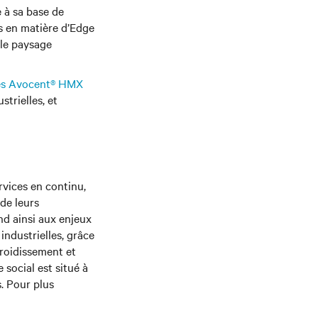
e à sa base de
s en matière d’Edge
 le paysage
es Avocent® HMX
strielles, et
rvices en continu,
de leurs
nd ainsi aux enjeux
ndustrielles, grâce
efroidissement et
 social est situé à
. Pour plus