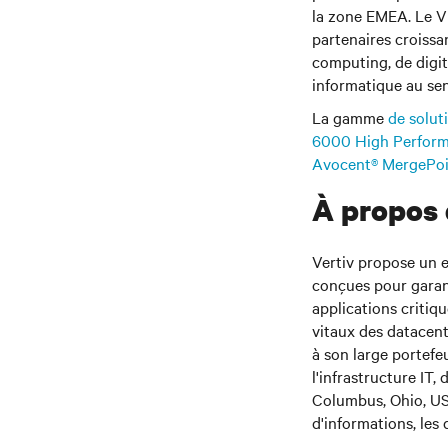
la zone EMEA. Le VP
partenaires croissa
computing, de digit
informatique au sen
La gamme
de solut
6000 High Perfor
Avocent® MergePoi
À propos 
Vertiv propose un e
conçues pour garant
applications critiq
vitaux des datacent
à son large portefeu
l'infrastructure IT,
Columbus, Ohio, US
d'informations, les 