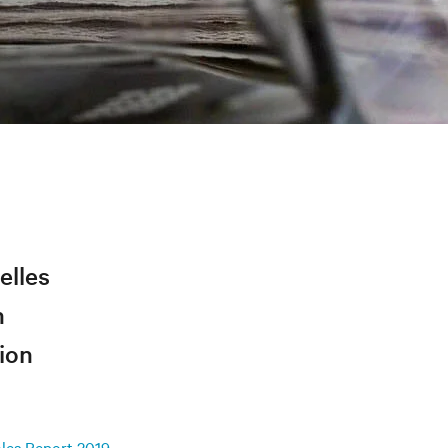
elles
n
ion
les Report 2019
,