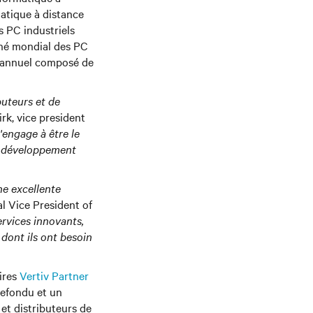
matique à distance
s PC industriels
ché mondial des PC
ce annuel composé de
buteurs et de
irk, vice president
s'engage à être le
au développement
e excellente
al Vice President of
ervices innovants,
dont ils ont besoin
ires
Vertiv Partner
 refondu et un
et distributeurs de