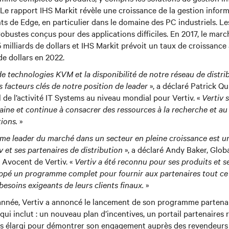
Le rapport IHS Markit révèle une croissance de la gestion infor
ts de Edge, en particulier dans le domaine des PC industriels. Le
obustes conçus pour des applications difficiles. En 2017, le mar
3,5 milliards de dollars et IHS Markit prévoit un taux de croissan
 de dollars en 2022.
de technologies KVM et la disponibilité de notre réseau de distri
 facteurs clés de notre position de leader
», a déclaré Patrick Qu
l de l’activité IT Systems au niveau mondial pour Vertiv. «
Vertiv 
aine et continue à consacrer des ressources à la recherche et 
ions.
»
e leader du marché dans un secteur en pleine croissance est un
v et ses partenaires de distribution
», a déclaré Andy Baker, Glob
é Avocent de Vertiv. «
Vertiv a été reconnu pour ses produits et s
oppé un programme complet pour fournir aux partenaires tout ce 
esoins exigeants de leurs clients finaux.
»
année, Vertiv a annoncé le lancement de son programme partena
 qui inclut : un nouveau plan d’incentives, un portail partenaires
ts élargi pour démontrer son engagement auprès des revendeurs 