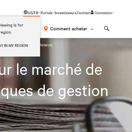
US/FR
Portals
Investisseurs
Contact
Connexion
iewing is for
os
Comment acheter
region.
Search
phériques de gestion IT à distance
AY IN MY REGION
ur le marché de
riques de gestion