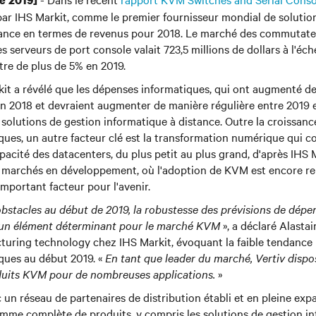
re 2019]
par IHS Markit, comme le premier fournisseur mondial de solutio
tance en termes de revenus pour 2018. Le marché des commutat
es serveurs de port console valait 723,5 millions de dollars à l'éc
ître de plus de 5% en 2019.
it a révélé que les dépenses informatiques, qui ont augmenté de
en 2018 et devraient augmenter de manière régulière entre 2019 
s solutions de gestion informatique à distance. Outre la croissanc
ues, un autre facteur clé est la transformation numérique qui c
pacité des datacenters, du plus petit au plus grand, d'après IHS 
s marchés en développement, où l'adoption de KVM est encore rel
mportant facteur pour l'avenir.
bstacles au début de 2019, la robustesse des prévisions de dépe
 un élément déterminant pour le marché KVM
», a déclaré Alastai
cturing technology chez IHS Markit, évoquant la faible tendance
ques au début 2019. «
En tant que leader du marché, Vertiv dispo
oduits KVM pour de nombreuses applications.
»
c un réseau de partenaires de distribution établi et en pleine exp
amme complète de produits, y compris les solutions de gestion i