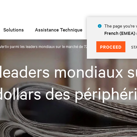
The page you're v
Solutions
Assistance Technique
Insights
À prop
French (EMEA)
Vertiv parmi les leaders mondiaux sur le marché de 720 millions de dollars des péri
PROCEED
ST
 leaders mondiaux s
dollars des périphé