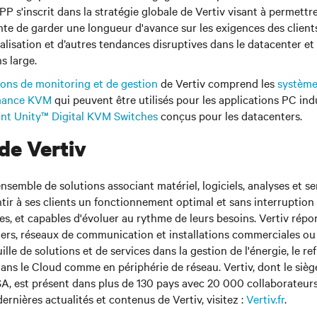
P s'inscrit dans la stratégie globale de Vertiv visant à permettr
nte de garder une longueur d'avance sur les exigences des client
alisation et d’autres tendances disruptives dans le datacenter et
s large.
ions de monitoring et de gestion
de Vertiv comprend les
systèm
mance KVM
qui peuvent être utilisés pour les applications PC indu
nt Unity™ Digital KVM Switches
conçus pour les datacenters.
de Vertiv
nsemble de solutions associant matériel, logiciels, analyses et se
ir à ses clients un fonctionnement optimal et sans interruption 
ues, et capables d'évoluer au rythme de leurs besoins. Vertiv répo
ers, réseaux de communication et installations commerciales ou i
ille de solutions et de services dans la gestion de l'énergie, le r
 dans le Cloud comme en périphérie de réseau. Vertiv, dont le siège
A, est présent dans plus de 130 pays avec 20 000 collaborateurs
dernières actualités et contenus de Vertiv, visitez :
Vertiv.fr
.