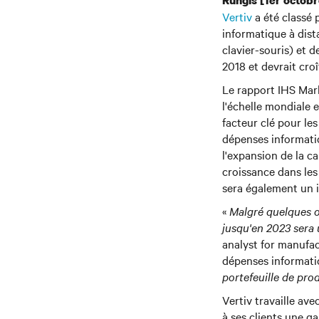
Rungis [1er octob
Vertiv
a été classé 
informatique à dis
clavier-souris) et d
2018 et devrait cro
Le rapport IHS Mark
l'échelle mondiale 
facteur clé pour le
dépenses informatiq
l'expansion de la ca
croissance dans le
sera également un i
«
Malgré quelques o
jusqu'en 2023 sera
analyst for manufa
dépenses informati
portefeuille de pr
Vertiv travaille ave
à ses clients une g