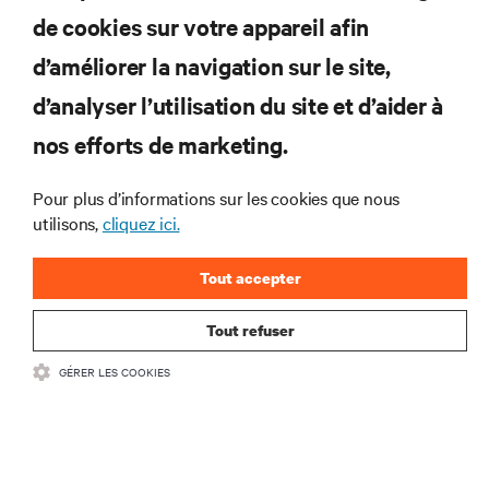
S’INSCRIRE MAINTENANT
de cookies sur votre appareil afin
d’améliorer la navigation sur le site,
RESSOURCES
d’analyser l’utilisation du site et d’aider à
SUPPORT
nos efforts de marketing.
Pour plus d’informations sur les cookies que nous
SOCIÉTÉ
utilisons,
cliquez ici.
Tout accepter
Tout refuser
CONTACTEZ-NOUS
GÉRER LES COOKIES
Insta
•
Conditions d’utilisation
Politique relative à la confidentialité des données