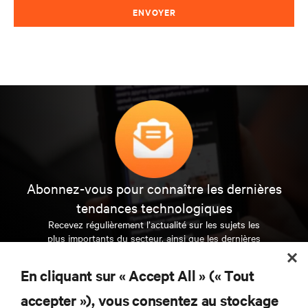
ENVOYER
Abonnez-vous pour connaître les dernières
tendances technologiques
Recevez régulièrement l’actualité sur les sujets les
plus importants du secteur, ainsi que les dernières
interventions et avis de nos experts sur la gestion,
l’alimentation et le refroidissement des data centers
En cliquant sur « Accept All » (« Tout
et des infrastructures informatiques critiques.
accepter »), vous consentez au stockage