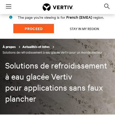
Menu
Op
sea
French (EMEA)
The page you're viewing is for
region.
mod
PROCEED
STAY IN MY REGION
À propos
Actualités et Infos
Solutions de refroidissement à eau glacée Vertiv pour un monde meilleur
Solutions de refroidissement
à eau glacée Vertiv
pour applications sans faux
plancher