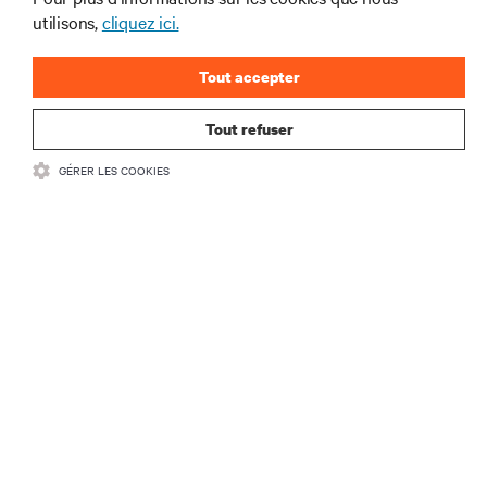
tendances technologiques
utilisons,
cliquez ici.
Recevez régulièrement l’actualité sur les sujets les
plus importants du secteur, ainsi que les dernières
Tout accepter
interventions et avis de nos experts sur la gestion,
l’alimentation et le refroidissement des data centers
Tout refuser
et des infrastructures informatiques critiques.
GÉRER LES COOKIES
S’INSCRIRE MAINTENANT
RESSOURCES
SUPPORT
SOCIÉTÉ