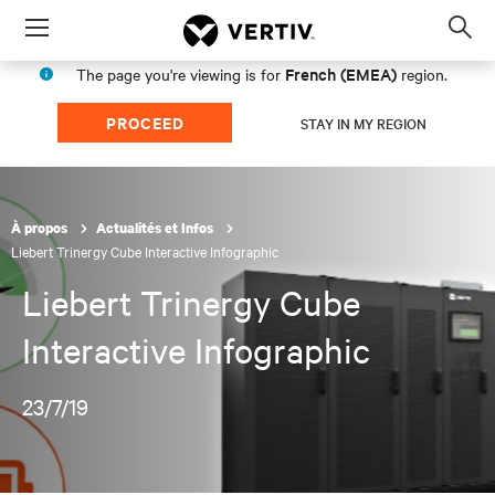
Menu
Op
sea
French (EMEA)
The page you're viewing is for
region.
mod
PROCEED
STAY IN MY REGION
À propos
Actualités et Infos
Liebert Trinergy Cube Interactive Infographic
Liebert Trinergy Cube
Interactive Infographic
23/7/19