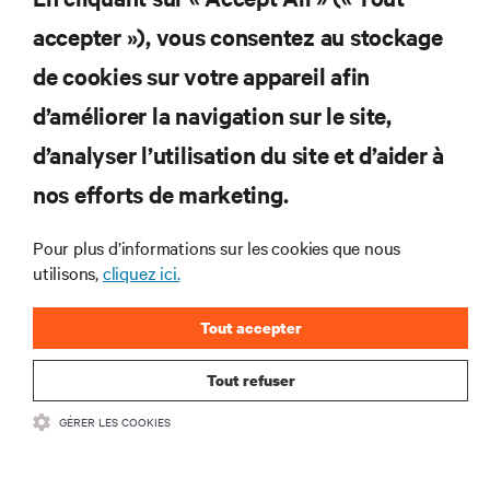
et des infrastructures informatiques critiques.
accepter »), vous consentez au stockage
S’INSCRIRE MAINTENANT
de cookies sur votre appareil afin
d’améliorer la navigation sur le site,
RESSOURCES
d’analyser l’utilisation du site et d’aider à
SUPPORT
nos efforts de marketing.
Pour plus d’informations sur les cookies que nous
SOCIÉTÉ
utilisons,
cliquez ici.
Tout accepter
Tout refuser
CONTACTEZ-NOUS
GÉRER LES COOKIES
Insta