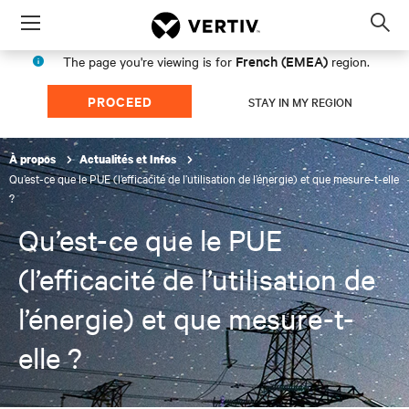
Menu
Op
sea
French (EMEA)
The page you're viewing is for
region.
mod
PROCEED
STAY IN MY REGION
À propos
Actualités et Infos
Qu’est-ce que le PUE (l’efficacité de l’utilisation de l’énergie) et que mesure-t-elle
?
Qu’est-ce que le PUE
(l’efficacité de l’utilisation de
l’énergie) et que mesure-t-
elle ?