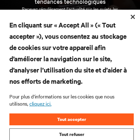
tendances technologiques
Recevez régulièrement l’actualité sur les sujets les
plus importants du secteur, ainsi que les dernières
interventions et avis de nos experts sur la gestion,
En cliquant sur « Accept All » (« Tout
l’alimentation et le refroidissement des data centers
et des infrastructures informatiques critiques.
accepter »), vous consentez au stockage
de cookies sur votre appareil afin
S’INSCRIRE MAINTENANT
d’améliorer la navigation sur le site,
d’analyser l’utilisation du site et d’aider à
RESSOURCES
nos efforts de marketing.
SUPPORT
Pour plus d’informations sur les cookies que nous
utilisons,
cliquez ici.
SOCIÉTÉ
Tout accepter
Tout refuser