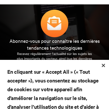
Abonnez-vous pour connaître les dernières
tendances technologiques
Recevez régulièrement l’actualité sur les sujets les
plus importants du secteur, ainsi que les dernières
interventions et avis de nos experts sur la gestion,
l’alimentation et le refroidissement des data centers
En cliquant sur « Accept All » (« Tout
et des infrastructures informatiques critiques.
accepter »), vous consentez au stockage
S’INSCRIRE MAINTENANT
de cookies sur votre appareil afin
d’améliorer la navigation sur le site,
RESSOURCES
d’analyser l’utilisation du site et d’aider à