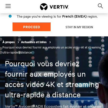
Menu
Op
sea
French (EMEA)
The page you're viewing is for
region.
mod
PROCEED
STAY IN MY REGION
À propos
Actualités et Infos
Pourquoi vous devriez fournir aux employés un accès vidéo 4K et streaming
ultra-rapide à distance
Pourquoi vous devriez
fournir aux employés un
accès vidéo 4K et streaming
ultra-rapide à distance
Vertiv™ Avocent® ADX Ecosystem fait évoluer et sécurise