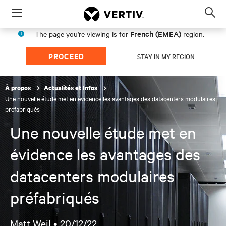
Menu
Op
sea
French (EMEA)
The page you're viewing is for
region.
mod
PROCEED
STAY IN MY REGION
À propos
Actualités et Infos
Une nouvelle étude met en évidence les avantages des datacenters modulaires
préfabriqués
Une nouvelle étude met en
évidence les avantages des
datacenters modulaires
préfabriqués
Matt Weil •
20/12/22