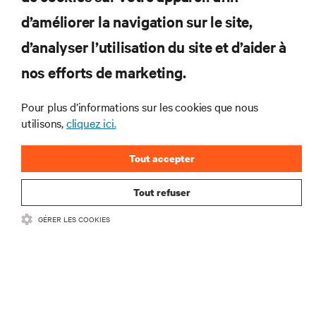
d’améliorer la navigation sur le site,
RESSOURCES
d’analyser l’utilisation du site et d’aider à
nos efforts de marketing.
SUPPORT
Pour plus d’informations sur les cookies que nous
SOCIÉTÉ
utilisons,
cliquez ici.
Tout accepter
Tout refuser
CONTACTEZ-NOUS
GÉRER LES COOKIES
Insta
•
Conditions d’utilisation
Politique relative à la confidentialité des données
•
et aux cookies
Déclaration d’accessibilité