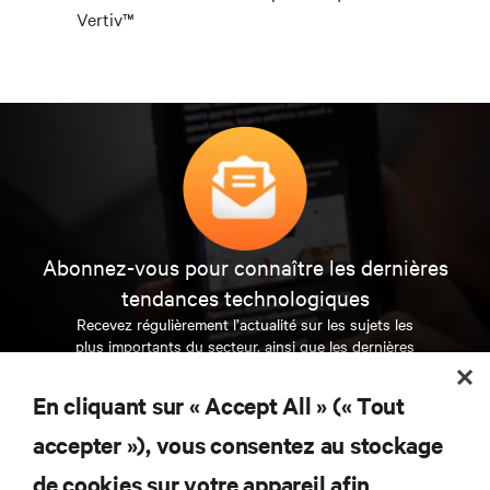
Vertiv™
Abonnez-vous pour connaître les dernières
tendances technologiques
Recevez régulièrement l’actualité sur les sujets les
plus importants du secteur, ainsi que les dernières
interventions et avis de nos experts sur la gestion,
l’alimentation et le refroidissement des data centers
En cliquant sur « Accept All » (« Tout
et des infrastructures informatiques critiques.
accepter »), vous consentez au stockage
S’INSCRIRE MAINTENANT
de cookies sur votre appareil afin