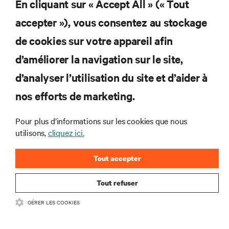
En cliquant sur « Accept All » (« Tout
et des infrastructures informatiques critiques.
accepter »), vous consentez au stockage
S’INSCRIRE MAINTENANT
de cookies sur votre appareil afin
d’améliorer la navigation sur le site,
RESSOURCES
d’analyser l’utilisation du site et d’aider à
SUPPORT
nos efforts de marketing.
Pour plus d’informations sur les cookies que nous
SOCIÉTÉ
utilisons,
cliquez ici.
Tout accepter
Tout refuser
CONTACTEZ-NOUS
GÉRER LES COOKIES
Insta