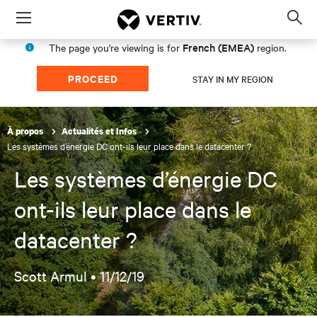
Menu
Op
sea
French (EMEA)
The page you're viewing is for
region.
mod
PROCEED
STAY IN MY REGION
À propos
Actualités et Infos
Les systèmes d’énergie DC ont-ils leur place dans le datacenter ?
Les systèmes d’énergie DC
ont-ils leur place dans le
datacenter ?
Scott Armul •
11/12/19