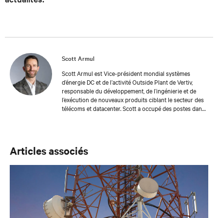
Scott Armul
Scott Armul est Vice-président mondial systèmes
d’énergie DC et de l’activité Outside Plant de Vertiv,
responsable du développement, de l’ingénierie et de
l’exécution de nouveaux produits ciblant le secteur des
télécoms et datacenter. Scott a occupé des postes dans
les domaines de la stratégie, de la gestion de produits et
du développement commercial au sein des
départements Services, DC Power/OSP et AC Power
UPS au cours de ses 10 années chez Vertiv. Scott est
Articles associés
passionné par le secteur des télécoms/datacenter et le
potentiel transformateur de la connectivité sur nos vies.