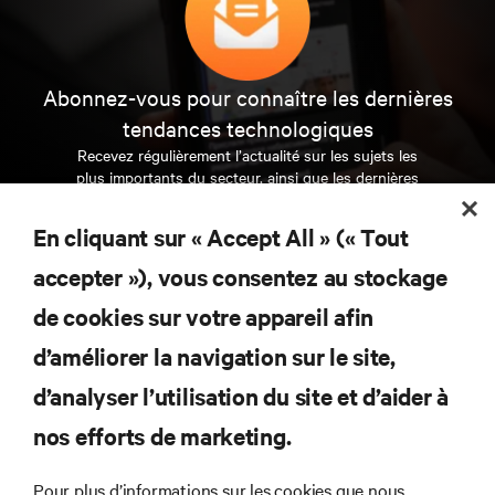
Abonnez-vous pour connaître les dernières
tendances technologiques
Recevez régulièrement l’actualité sur les sujets les
plus importants du secteur, ainsi que les dernières
interventions et avis de nos experts sur la gestion,
l’alimentation et le refroidissement des data centers
En cliquant sur « Accept All » (« Tout
et des infrastructures informatiques critiques.
accepter »), vous consentez au stockage
S’INSCRIRE MAINTENANT
de cookies sur votre appareil afin
d’améliorer la navigation sur le site,
RESSOURCES
d’analyser l’utilisation du site et d’aider à
SUPPORT
nos efforts de marketing.
Pour plus d’informations sur les cookies que nous