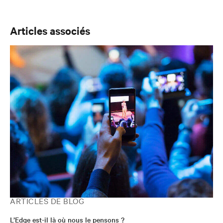
l’ensemble des technologies de produit et services de
l’entreprise dans la région. Depuis ses débuts dans le
secteur en 1996, Tony a occupé des postes de plus en
Articles associés
plus importants dans la gestion des ventes et des
comptes stratégiques. Il a notamment été Directeur des
ventes au Royaume-Uni. En 2011, Tony a rejoint
l’entreprise à la suite d’une acquisition. Il a occupé des
postes nationaux en Australie avant de rejoindre
l’équipe Asie en 2013 en tant que Directeur des comptes
cloud, colocation et internationaux.
ARTICLES DE BLOG
L’Edge est-il là où nous le pensons ?