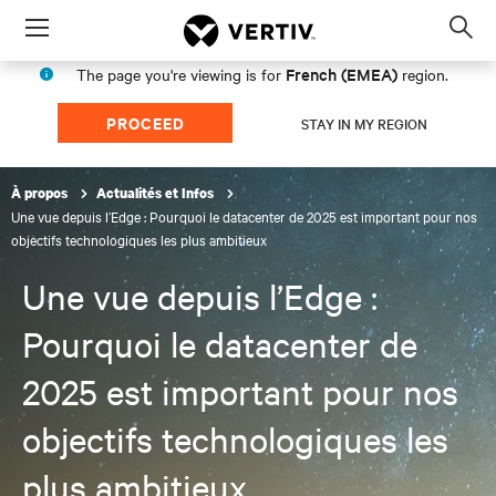
Menu
Op
sea
French (EMEA)
The page you're viewing is for
region.
mod
PROCEED
STAY IN MY REGION
À propos
Actualités et Infos
Une vue depuis l’Edge : Pourquoi le datacenter de 2025 est important pour nos
objectifs technologiques les plus ambitieux
Une vue depuis l’Edge :
Pourquoi le datacenter de
2025 est important pour nos
objectifs technologiques les
plus ambitieux