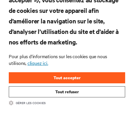
S’INSCRIRE MAINTENANT
de cookies sur votre appareil afin
d’améliorer la navigation sur le site,
RESSOURCES
d’analyser l’utilisation du site et d’aider à
SUPPORT
nos efforts de marketing.
Pour plus d’informations sur les cookies que nous
SOCIÉTÉ
utilisons,
cliquez ici.
Tout accepter
Tout refuser
CONTACTEZ-NOUS
GÉRER LES COOKIES
Insta
•
Conditions d’utilisation
Politique relative à la confidentialité des données