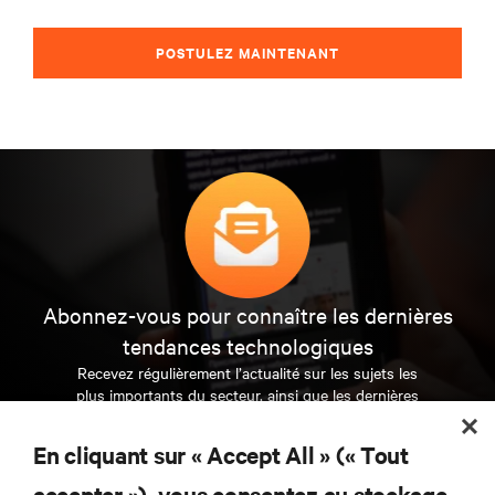
POSTULEZ MAINTENANT
Abonnez-vous pour connaître les dernières
tendances technologiques
Recevez régulièrement l’actualité sur les sujets les
plus importants du secteur, ainsi que les dernières
interventions et avis de nos experts sur la gestion,
l’alimentation et le refroidissement des data centers
En cliquant sur « Accept All » (« Tout
et des infrastructures informatiques critiques.
accepter »), vous consentez au stockage