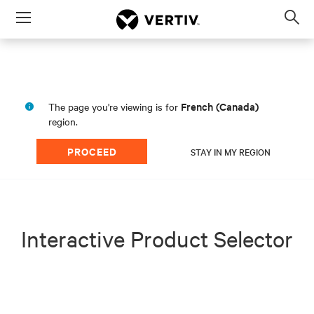
Menu
Op
sea
mod
French (Canada)
The page you're viewing is for
region.
PROCEED
STAY IN MY REGION
Interactive Product Selector